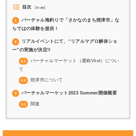
目次
[
hide
]
バーチャル海釣りで「さかなのまち焼津市」な
1
らではの体験を提供！
リアルイベントにて、“リアルマグロ解体ショ
2
ー”の実施が決定!!
バーチャルマーケット（通称Vket）につい
2.1
て
焼津市について
2.2
バーチャルマーケット2023 Summer開催概要
3
関連
3.1