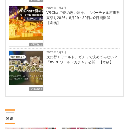
VRChat
2026年8月4日
VRChatで夏の思い出を。『バーチャル河川敷
夏祭り2026』8月29・30日の2日間開催！
【寄稿】
VRChat
2026年8月3日
次に行くワールド、ガチャで決めてみない？
『#VRCワールドガチャ』公開！【寄稿】
VRChat
関連