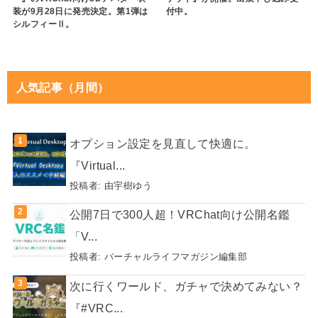
装が9月28日に発売決定。第1弾は
付中。
シルフィーⅡ。
人気記事（月間）
オプション設定を見直して快適に。
『Virtual...
投稿者:
由宇樹ゆう
公開7日で300人超！VRChat向け公開名鑑
「V...
投稿者:
バーチャルライフマガジン編集部
次に行くワールド、ガチャで決めてみない？
『#VRC...