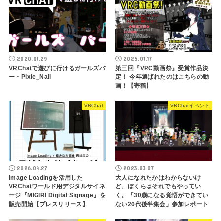
2020.01.29
2025.01.17
VRChatで遊びに行けるガールズバ
第三回『VRC動画祭』受賞作品決
ー・Pixie_Nail
定！ 今年選ばれたのはこちらの動
画！【寄稿】
VRChat
VRChatイベント
2026.04.27
2023.03.07
Image Loadingを活用した
大人になれたかはわからないけ
VRChatワールド用デジタルサイネ
ど、ぼくらはそれでもやってい
ージ『MIGIRI Digital Signage』を
く。「30歳になる覚悟ができてい
販売開始【プレスリリース】
ない20代後半集会」参加レポート