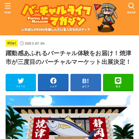
MENU
SEARCH
2023.07.04
VRChat
躍動感あふれるバーチャル体験をお届け！焼津
市が三度目のバーチャルマーケット出展決定！
ツイート
シェア
はてブ
送る