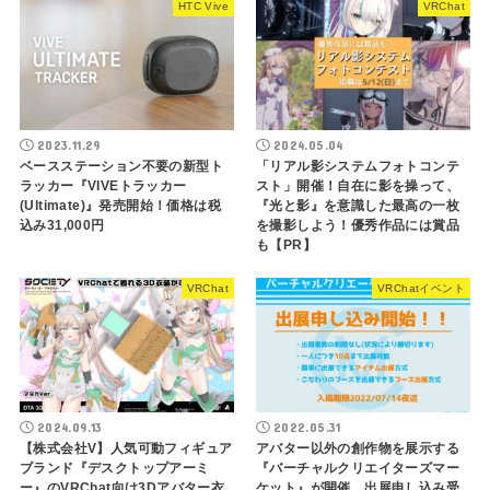
HTC Vive
VRChat
2023.11.29
2024.05.04
ベースステーション不要の新型ト
「リアル影システムフォトコンテ
ラッカー『VIVEトラッカー
スト」開催！自在に影を操って、
(Ultimate)』発売開始！価格は税
『光と影』を意識した最高の一枚
込み31,000円
を撮影しよう！優秀作品には賞品
も【PR】
VRChat
VRChatイベント
2024.09.13
2022.05.31
【株式会社V】人気可動フィギュア
アバター以外の創作物を展示する
ブランド『デスクトップアーミ
『バーチャルクリエイターズマー
ー』のVRChat向け3Dアバター衣
ケット』が開催。出展申し込み受