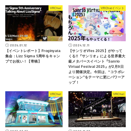
VRChat
VRChatイベント
2026.01.12
2024.12.11
【イベントレポート】Froginyata
【サンリオVfes 2025】がやって
集会：Lizz Sigma 5周年をキャン
くる!!『サンリオ』による世界最大
プでお祝い！【寄稿】
級メタバースイベント『Sanrio
Virtual Festival 2025』が2月9日
より開催決定。今回は、“コラボレ
ーション”をテーマに更にパワーア
ップ！
VRChat
VRChat