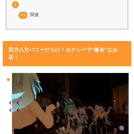
3
関連
3.1
四方八方バニーだらけ！セクシーで“健全”なお
店！