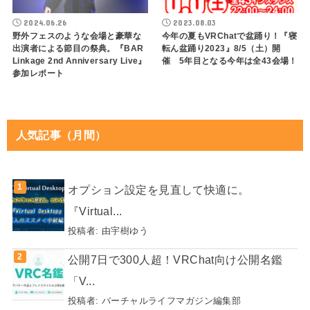
2024.06.26
2023.08.03
野外フェスのような会場と豪華な
今年の夏もVRChatで盆踊り！『寝
出演者による節目の祭典。『BAR
転ん盆踊り2023』8/5（土）開
Linkage 2nd Anniversary Live』
催 5年目となる今年は全43会場！
参加レポート
人気記事（月間）
オプション設定を見直して快適に。
『Virtual...
投稿者:
由宇樹ゆう
公開7日で300人超！VRChat向け公開名鑑
「V...
投稿者:
バーチャルライフマガジン編集部