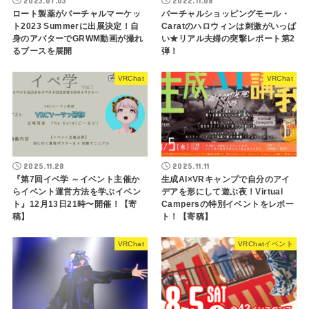
2023.07.03
2022.11.08
ロート製薬がバーチャルマーケッ
バーチャルショッピングモール・
ト2023 Summerに出展決定！自
Caratのハロウィンは刺激がいっぱ
身のアバターでGRWM動画が撮れ
い★リアル夫婦の突撃レポート第2
るブースを展開
弾！
VRChat
VRChat
2025.11.28
2025.11.11
『第7回イベ学 ～イベント主催か
生成AI×VRキャンプで自分のアイ
らイベント運営方法を学ぶイベン
デアを形にして遊ぶ夜！Virtual
ト』12月13日21時〜開催！【寄
Campersの特別イベントをレポー
稿】
ト！【寄稿】
VRChat
VRChatイベント