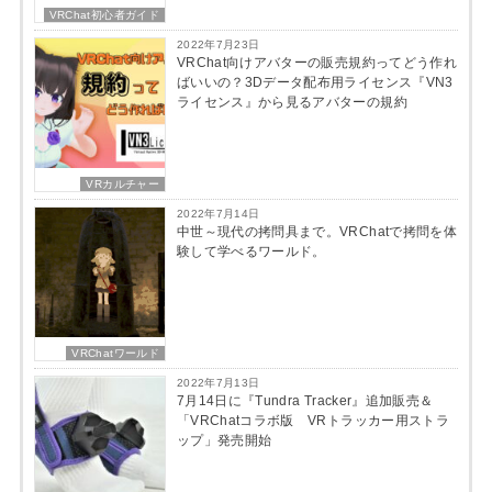
VRChat初心者ガイド
2022年7月23日
VRChat向けアバターの販売規約ってどう作れ
ばいいの？3Dデータ配布用ライセンス『VN3
ライセンス』から見るアバターの規約
VRカルチャー
2022年7月14日
中世～現代の拷問具まで。VRChatで拷問を体
験して学べるワールド。
VRChatワールド
2022年7月13日
7月14日に『Tundra Tracker』追加販売＆
「VRChatコラボ版 VRトラッカー用ストラ
ップ」発売開始