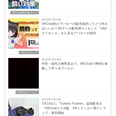
VRChat初心者ガイド
2022年7月23日
VRChat向けアバターの販売規約ってどう作れ
ばいいの？3Dデータ配布用ライセンス『VN3
ライセンス』から見るアバターの規約
VRカルチャー
2022年7月14日
中世～現代の拷問具まで。VRChatで拷問を体
験して学べるワールド。
VRChatワールド
2022年7月13日
7月14日に『Tundra Tracker』追加販売＆
「VRChatコラボ版 VRトラッカー用ストラ
ップ」発売開始