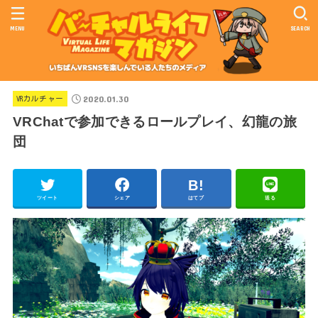
MENU
SEARCH
2020.01.30
VRカルチャー
VRChatで参加できるロールプレイ、幻龍の旅
団
ツイート
シェア
はてブ
送る