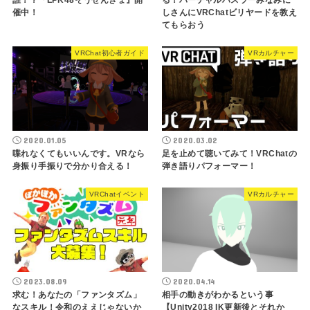
誰！？『LPK48そうせんきょ』開
る！バーチャルハスラーみなみに
催中！
しさんにVRChatビリヤードを教え
てもらおう
VRChat初心者ガイド
VRカルチャー
2020.01.05
2020.03.02
喋れなくてもいいんです。VRなら
足を止めて聴いてみて！VRChatの
身振り手振りで分かり合える！
弾き語りパフォーマー！
VRChatイベント
VRカルチャー
2023.08.09
2020.04.14
求む！あなたの「ファンタズム」
相手の動きがわかるという事
なスキル！令和のええじゃないか
【Unity2018 IK更新後とそれか