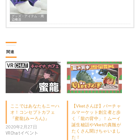
グッズ・アイテム・周
辺機器
関連
ここではあなたもニーハ
【Vketさんぽ】バーチャ
オ！コンセプトカフェ
ルマーケット創立者と歩
『蜜龍(みーろん)』
く「龍の背中」！ムーイ
誕生秘話やVketの真髄が
2020年2月27日
たくさん聞けちゃいまし
VRChatイベント
た！