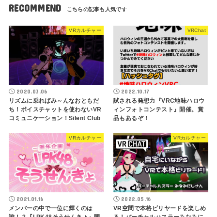
RECOMMEND
VRカルチャー
VRChat
2020.03.06
2022.10.17
リズムに乗ればみ～んなおともだ
試される発想力『VRC地味ハロウ
ち！ボイスチャットを使わないVR
ィンフォトコンテスト』開催。賞
コミュニケーション！Silent Club
品もあるぞ！
VRカルチャー
VRカルチャー
2021.01.16
2022.05.16
メンバーの中で一位に輝くのは
VR空間で本格ビリヤードを楽しめ