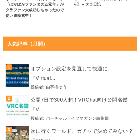
「ぽかぽかファンタズム元年」が
ら】 – タロ日記
クラファン大成功しちゃったので
使い道模索中！
人気記事（月間）
オプション設定を見直して快適に。
『Virtual...
投稿者:
由宇樹ゆう
公開7日で300人超！VRChat向け公開名鑑
「V...
投稿者:
バーチャルライフマガジン編集部
次に行くワールド、ガチャで決めてみない？