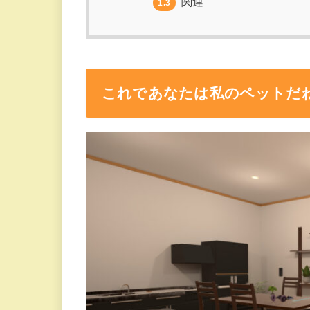
関連
1.3
これであなたは私のペットだね…『