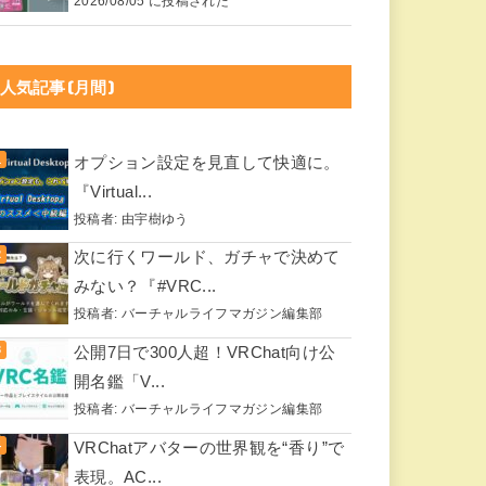
2026/08/05 に投稿された
人気記事(月間)
オプション設定を見直して快適に。
『Virtual...
投稿者:
由宇樹ゆう
次に行くワールド、ガチャで決めて
みない？『#VRC...
投稿者:
バーチャルライフマガジン編集部
公開7日で300人超！VRChat向け公
開名鑑「V...
投稿者:
バーチャルライフマガジン編集部
VRChatアバターの世界観を“香り”で
表現。AC...