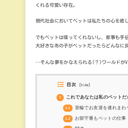
くれる可愛い存在。
現代社会においてペットは私たちの心を癒
でもペットは喋ってくれないし、家事も手
大好きなあの子がペットだったらどんなに
…そんな夢をかなえられる(？)ワールドがV
目次
[
hide
]
これであなたは私のペットだね…
1
首輪でお友達を連れまわ
1.1
お留守番もペットの仕事
1.2