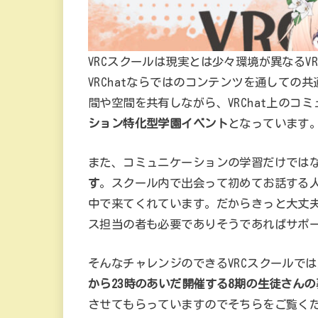
VRCスクールは現実とは少々環境が異なるV
VRChatならではのコンテンツを通しての
間や空間を共有しながら、VRChat上のコ
ション特化型学園イベント
となっています
また、コミュニケーションの学習だけでは
す
。スクール内で出会って初めてお話する
中で来てくれています。だからきっと大丈
ス担当の者も必要でありそうであればサポ
そんなチャレンジのできるVRCスクールで
から23時のあいだ開催する8期の生徒さん
させてもらっていますのでそちらをご覧く