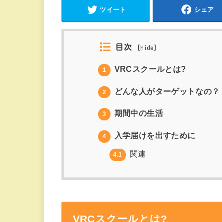
ツイート
シェア
目次
[
hide
]
VRCスクールとは?
1
どんな人がターゲットなの？
2
期間中の生活
3
入学届けを出すために
4
関連
4.1
VRCスクールとは?