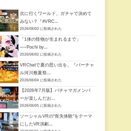
次に行くワールド、ガチャで決めて
みない？『#VRC...
2026/08/03 に投稿された
「1体の怪物が生まれるまで」
──Pochi by...
2026/08/02 に投稿された
VRChatで夏の思い出を。『バーチャ
ル河川敷夏祭...
2026/08/04 に投稿された
【2026年7月版】バチャマガメンバ
ーが楽しんだお...
2026/08/05 に投稿された
ソーシャルVRの“喪失体験”をテーマ
にしたVR演劇...