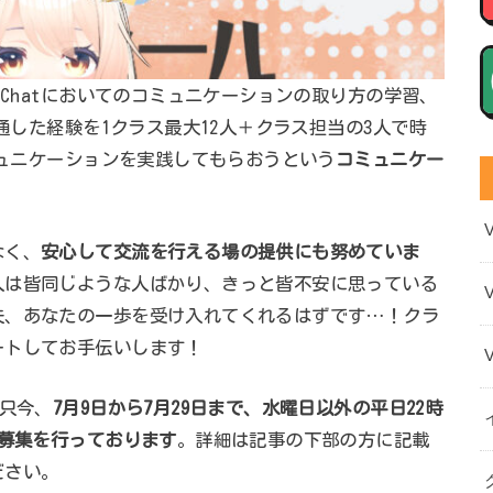
RChatにおいてのコミュニケーションの取り方の学習、
共通した経験を1クラス最大12人＋クラス担当の3人で時
ミュニケーションを実践してもらおうという
コミュニケー
。
なく、
安心して交流を行える場の提供にも努めていま
人は皆同じような人ばかり、きっと皆不安に思っている
夫、あなたの一歩を受け入れてくれるはずです…！クラ
ートしてお手伝いします！
は只今、
7月9日から7月29日まで、水曜日以外の平日22時
の募集を行っております
。詳細は記事の下部の方に記載
ださい。