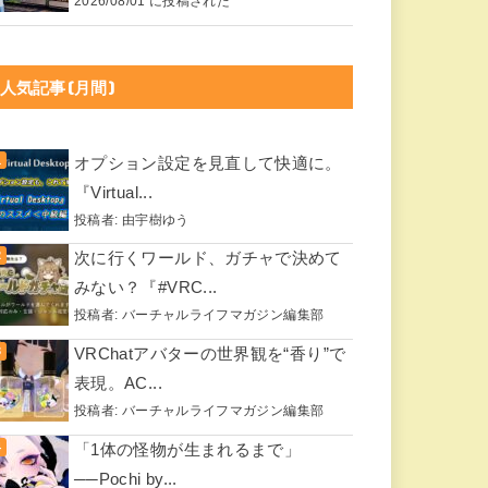
2026/08/01 に投稿された
人気記事(月間)
オプション設定を見直して快適に。
『Virtual...
投稿者:
由宇樹ゆう
次に行くワールド、ガチャで決めて
みない？『#VRC...
投稿者:
バーチャルライフマガジン編集部
VRChatアバターの世界観を“香り”で
表現。AC...
投稿者:
バーチャルライフマガジン編集部
「1体の怪物が生まれるまで」
──Pochi by...