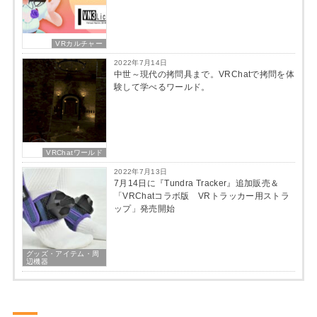
VRカルチャー
2022年7月14日
中世～現代の拷問具まで。VRChatで拷問を体
験して学べるワールド。
VRChatワールド
2022年7月13日
7月14日に『Tundra Tracker』追加販売＆
「VRChatコラボ版 VRトラッカー用ストラ
ップ」発売開始
グッズ・アイテム・周
辺機器