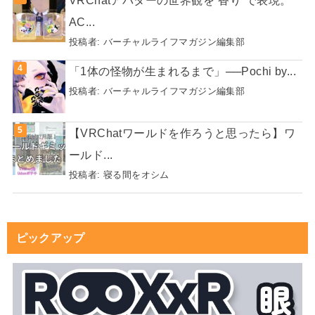
VRChatアバターの世界観を“香り”で表現。
AC...
投稿者:
バーチャルライフマガジン編集部
「1体の怪物が生まれるまで」──Pochi by...
投稿者:
バーチャルライフマガジン編集部
【VRChatワールドを作ろうと思ったら】ワ
ールド...
投稿者:
寝る間をオシム
ピックアップ