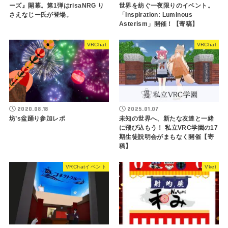
ーズ』開幕。第1弾はrisaNRG り
世界を紡ぐ一夜限りのイベント。
さえなじー氏が登場。
「Inspiration: Luminous
Asterism」開催！【寄稿】
VRChat
VRChat
2020.08.18
2025.01.07
坊’s盆踊り参加レポ
未知の世界へ、新たな友達と一緒
に飛び込もう！ 私立VRC学園の17
期生徒説明会がまもなく開催【寄
稿】
VRChatイベント
Vket