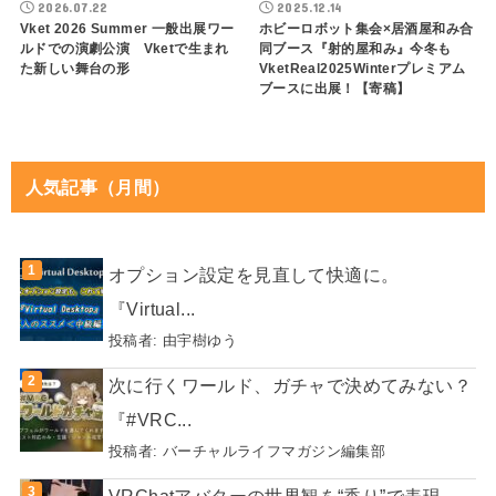
2026.07.22
2025.12.14
Vket 2026 Summer 一般出展ワー
ホビーロボット集会×居酒屋和み合
ルドでの演劇公演 Vketで生まれ
同ブース『射的屋和み』今冬も
た新しい舞台の形
VketReal2025Winterプレミアム
ブースに出展！【寄稿】
人気記事（月間）
オプション設定を見直して快適に。
『Virtual...
投稿者:
由宇樹ゆう
次に行くワールド、ガチャで決めてみない？
『#VRC...
投稿者:
バーチャルライフマガジン編集部