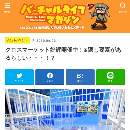
MENU
SEARCH
2020.06.02
VRChatイベント
クロスマーケット好評開催中！&隠し要素があ
るらしい・・・！？
ツイート
シェア
はてブ
送る