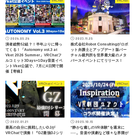
VRChat
VRChat
2026.05.26
2023.11.25
演者総勢52組？！半年ぶりに帰っ
株式会社Robot Consultingがロボ
てくる！「Autonomy vol.3 at
ット弁護士とアップデート版バー
Vket 2026 Summer」VRChatフ
チャル裁判所を世界最大級のメタ
ルコミット3Days+1Day音楽イベ
バースイベントにてリリース！
ントVket公認で、7月に4日間で開
催【寄稿】
VRChatイベント
VRChat
2022.01.21
2025.10.15
最高の自分に挑戦したいDJが
“静かな癒しのVR体験”を週末に
VRChatで演奏！『GZ最強DJシリ
──。音楽や演劇など様々な界隈が