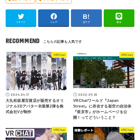
VRChat
リアルイベント
DJイベント
リアルイベント
ツイート
シェア
はてブ
送る
RECOMMEND
VRChat
VRChat
2024.04.17
2022.09.18
大丸松坂屋百貨店が販売するオリ
VRChatワールド『Japan
ジナル3Dアバター衣装第2弾を株
Street』に存在する架空の自治体
式会社Vが制作
『亜京市』がホームページを公