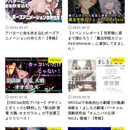
開！ってどういうこと？
VRChat
VRChat
2024.09.27
2023.08.17
アバターに命を吹き込むポーズア
【イベントレポート】世界観に肩
ニメーションの作り方！【寄稿】
まで浸かろう！「魔法学院カフェ-
Astromensia-」に参加してきまし
た！
VRChat
VRChat
2023.07.12
2025.08.12
【VRChat対応アバター】デザイン
VRChatで本格的な小劇場での観劇