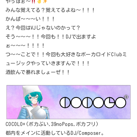
やっほぉ〜
みんな覚えてる？覚えてるよね〜！！！
かんぱ〜〜〜い！！！
え？今回はVJじゃないのかって？
そう〜〜〜！！今回も！！DJで出ますよ
ぉ〜〜〜！！！！
つ〜〜ことで！！今回も大好きなボーカロイドClubミ
ュージックやっていきますんで！！！
酒飲んで暴れましょーぜ！！
COCOLO*(ボカぶい,39noPops,ボカフリ)
都内をメインに活動しているDJ/Composer。