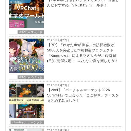
最新の投稿
この著者の記事一覧
2026年8月5日
【2026年7月版】バチャマガメンバーが楽し
んだおすすめ『VRChat』ワールド！
VRChatワールド
2026年7月27日
【PR】「ゆかたde納涼会」の訪問者数が
5000人を突破した本格和装プロジェクト
「Kimonowa」による花火大会が、8月2日
(日)に開催決定！ みんなで夏を楽しもう！
VRChatイベント
2026年7月23日
【Vket】『バーチャルマーケット2026
Summer』で出会った「ここ好き」ブースを
まとめてみました！