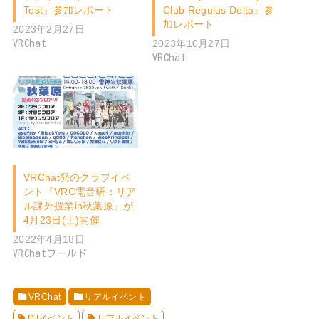
覆面DJイベントという名
VRで引き継がれるワー
の騙しあい。VRChatク
ルドと経験。
ラブイベント「Blind
『MilCrysta DJ Party at
Test」参加レポート
Club Regulus Delta』参
加レポート
2023年2月27日
2023年10月27日
VRChat
VRChat
VRChat発のクラブイベ
ント『VRC電音研：リア
ル課外授業in秋葉原』が
4月23日(土)開催
2022年4月18日
VRChatワールド