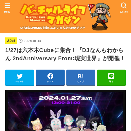
MENU
SEARCH
2024.01.14
VRChat
1/27は六本木Cubeに集合！『DJなんもわから
ん 2ndAnniversary From:現実世界』が開催！
ツイート
シェア
はてブ
送る