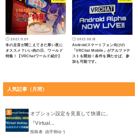
とギミックが調和した『影法師 紫
体験を！ましろ小劇場 バーチャル
電 大鴉 -オオガラス-』が千亥重工
演劇研究会『オムニバス公演
よりリリース！
Vol.2』開催！【寄稿】
VRChat
VRChat
2023.11.29
2023.08.18
冬の足音が聞こえてきた寒い夜に
Androidスマートフォン向けの
オススメ？いい肉の日、ワールド
「VRChat Mobile」がアルファテ
特集！【VRChatワールド紹介】
ストを開始！条件を満たせば、参
加も可能です。
人気記事（月間）