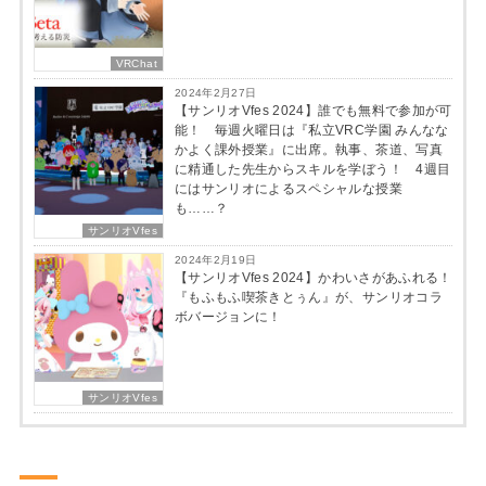
VRChat
2024年2月27日
【サンリオVfes 2024】誰でも無料で参加が可
能！ 毎週火曜日は『私立VRC学園 みんなな
かよく課外授業』に出席。執事、茶道、写真
に精通した先生からスキルを学ぼう！ 4週目
にはサンリオによるスペシャルな授業
も……？
サンリオVfes
2024年2月19日
【サンリオVfes 2024】かわいさがあふれる！
『もふもふ喫茶きとぅん』が、サンリオコラ
ボバージョンに！
サンリオVfes