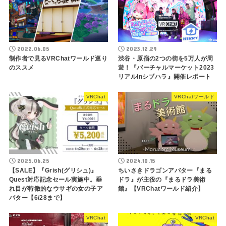
2022.06.05
2023.12.29
制作者で見るVRChatワールド巡り
渋谷・原宿の2つの街を5万人が周
のススメ
遊！『バーチャルマーケット2023
リアルinシブハラ』開催レポート
VRChat
VRChatワールド
2025.06.25
2024.10.15
【SALE】『Grish(グリシュ)』
ちいさきドラゴンアバター『まる
Quest対応記念セール実施中。垂
ドラ』が主役の『まるドラ美術
れ目が特徴的なウサギの女の子ア
館』【VRChatワールド紹介】
バター【6/28まで】
VRChat
VRChat