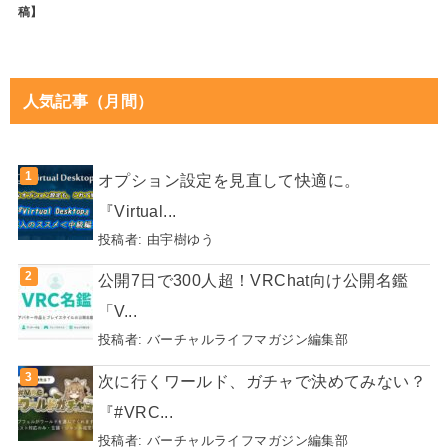
稿】
人気記事（月間）
オプション設定を見直して快適に。
『Virtual...
投稿者:
由宇樹ゆう
公開7日で300人超！VRChat向け公開名鑑
「V...
投稿者:
バーチャルライフマガジン編集部
次に行くワールド、ガチャで決めてみない？
『#VRC...
投稿者:
バーチャルライフマガジン編集部