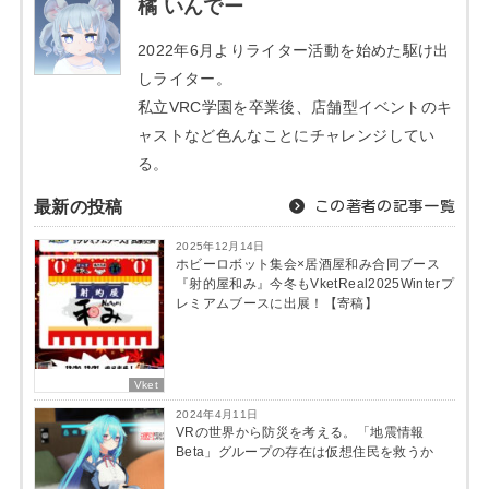
橘 いんでー
2022年6月よりライター活動を始めた駆け出
しライター。
私立VRC学園を卒業後、店舗型イベントのキ
ャストなど色んなことにチャレンジしてい
る。
最新の投稿
この著者の記事一覧
2025年12月14日
ホビーロボット集会×居酒屋和み合同ブース
『射的屋和み』今冬もVketReal2025Winterプ
レミアムブースに出展！【寄稿】
Vket
2024年4月11日
VRの世界から防災を考える。「地震情報
Beta」グループの存在は仮想住民を救うか