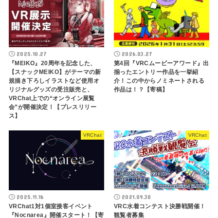
2025.10.27
2026.03.27
『MEIKO』20周年を記念した、
第4回『VRCムービーアワード』出
【スナックMEIKO】がテーマの新
揃ったエントリー作品を一挙紹
規描き下ろしイラストなど使用オ
介！この中からノミネートされる
リジナルグッズの受注販売と、
作品は！？【寄稿】
VRChat上での“オンライン展覧
会”が開催決定！【プレスリリー
ス】
VRChat
VRChat
2025.11.16
2021.09.30
VRChat1対1個室接客イベント
VRC水着コンテスト決勝戦開催！
『Nocnarea』開催スタート！【寄
観覧者募集