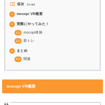
目次
[
hide
]
mocopi VR概要
1
実際にやってみた！
2
mocopi体操
2.1
筋トレ
2.2
まとめ
3
関連
3.1
mocopi VR概要