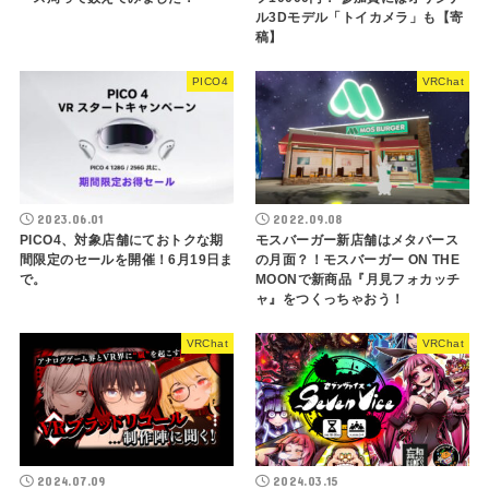
ル3Dモデル「トイカメラ」も【寄
稿】
PICO4
VRChat
2023.06.01
2022.09.08
PICO4、対象店舗にておトクな期
モスバーガー新店舗はメタバース
間限定のセールを開催！6月19日ま
の月面？！モスバーガー ON THE
で。
MOONで新商品『月見フォカッチ
ャ』をつくっちゃおう！
VRChat
VRChat
2024.07.09
2024.03.15