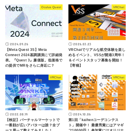
Oculus Quest
VRChat
2024.09.26
2026.03.23
【Meta Quest 3S】Meta
VRChatでリアルな航空体験を楽し
Connect 2024基調講演にて詳細発
めるイベント、VSSが開港3周年！
表。『Quest 3』廉価版。低価格で
＆イベントスタッフ募集を開始！
の提供でMRをさらに身近に？
【寄稿】
VRChat
VRChat
2022.08.19
2024.10.06
【検証】バーチャルマーケットで
第1回「kaihenコーデコンテス
一番顔が広いアバターは誰？全ブ
ト」開催中！ 最優秀賞にはアマギ
ース周って数えてみました！
フ10000円！ 参加賞にはオリジナ