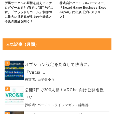
所属サークルの垣根を超えてアナ
株式会社バーチャルパーティー、
ログゲーム界とVR界に“嵐”を起こ
「Board Game Business Expo
す。『ブラッドリコール』制作陣
Japan」に出展【プレスリリー
に壮大な世界観が生まれた経緯と
ス】
今後の展望を聞く！
人気記事（月間）
オプション設定を見直して快適に。
『Virtual...
投稿者:
由宇樹ゆう
公開7日で300人超！VRChat向け公開名鑑
「V...
投稿者:
バーチャルライフマガジン編集部