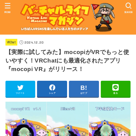
MENU
SEARCH
2024.12.20
VRChat
【実際に試してみた】mocopiがVRでもっと使
いやすく！VRChatにも最適化されたアプリ
『mocopi VR』がリリース！
ツイート
シェア
はてブ
送る