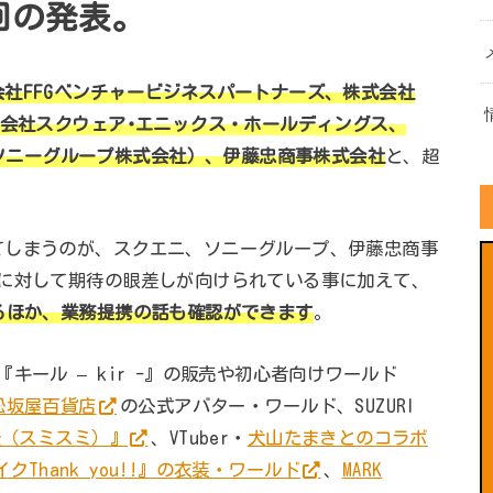
回の発表。
会社FFGベンチャービジネスパートナーズ、株式会社
式会社スクウェア･エニックス・ホールディングス、
Program（ソニーグループ株式会社）、伊藤忠商事株式会社
と、超
てしまうのが、スクエニ、ソニーグループ、伊藤忠商事
』に対して期待の眼差しが向けられている事に加えて、
るほか、業務提携の話も確認ができます
。
キール – kir -』の販売や初心者向けワールド
松坂屋百貨店
の公式アバター・ワールド、SUZURI
澄（スミスミ）』
、VTuber・
犬山たまきとのコラボ
Thank you!!』の衣装・ワールド
、
MARK