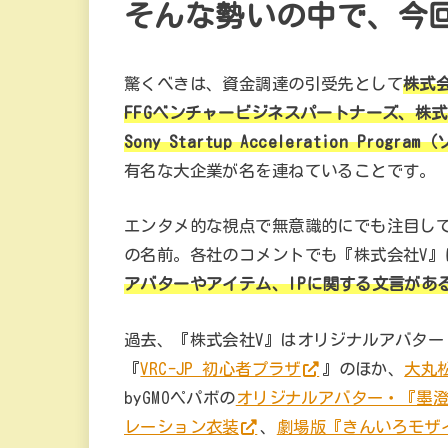
そんな勢いの中で、今
驚くべきは、資金調達の引受先として
株式
FFGベンチャービジネスパートナーズ、株
Sony Startup Acceleration 
有名な大企業が名を連ねていることです。
エンタメ的な視点で無意識的にでも注目し
の名前。各社のコメントでも『株式会社V
アバターやアイテム、IPに関する文言があ
過去、『株式会社V』はオリジナルアバター『
『
VRC-JP 初心者プラザ
』のほか、
大丸
byGMOペパボの
オリジナルアバター・『墨
レーション衣装
、
劇場版『きんいろモザイク