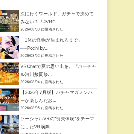
次に行くワールド、ガチャで決めて
みない？『#VRC...
2026/08/03 に投稿された
「1体の怪物が生まれるまで」
──Pochi by...
2026/08/02 に投稿された
VRChatで夏の思い出を。『バーチャ
ル河川敷夏祭...
2026/08/04 に投稿された
【2026年7月版】バチャマガメンバ
ーが楽しんだお...
2026/08/05 に投稿された
ソーシャルVRの“喪失体験”をテーマ
にしたVR演劇...