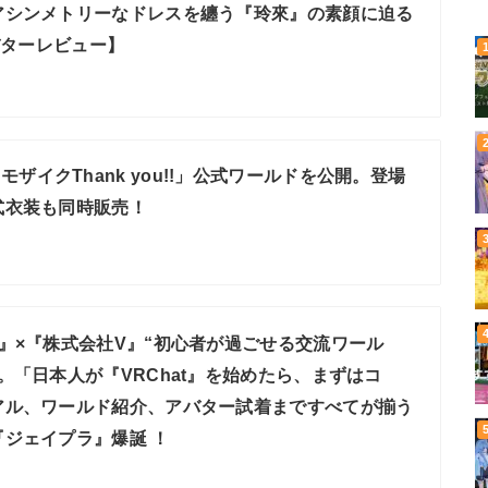
アシンメトリーなドレスを纏う『玲來』の素顔に迫る
アバターレビュー】
モザイクThank you!!」公式ワールドを公開。登場
式衣装も同時販売！
JP』×『株式会社V』“初心者が過ごせる交流ワール
。「日本人が『VRChat』を始めたら、まずはコ
アル、ワールド紹介、アバター試着まですべてが揃う
ジェイプラ』爆誕 ！