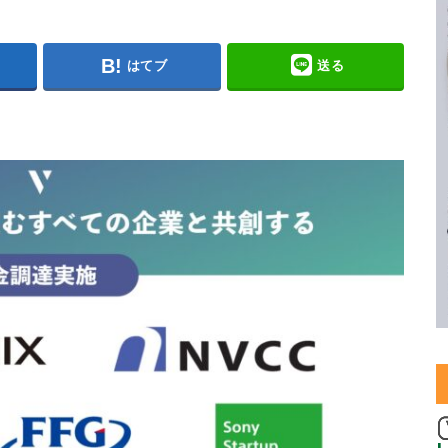
はてブ
送る