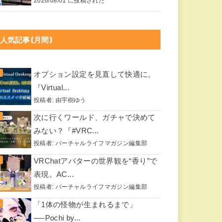
2026/08/01 に投稿された
人気記事(月間)
オプション設定を見直して快適に。
『Virtual...
投稿者:
由宇樹ゆう
次に行くワールド、ガチャで決めて
みない？『#VRC...
投稿者:
バーチャルライフマガジン編集部
VRChatアバターの世界観を“香り”で
表現。AC...
投稿者:
バーチャルライフマガジン編集部
「1体の怪物が生まれるまで」
──Pochi by...