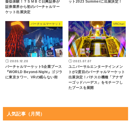
疑似体験！？ＳＭＢＣ日興証券が
ット2023 Summerに出展決定！
証券業界から初のバーチャルマー
ケット出展決定
バーチャルマーケット
VRChat
2020.12.20
2023.07.07
バーチャルマーケット5企業ブース
ユニバーサルエンターテインメン
『WORLD Beyond-Night』ゴジラ
トが2度目のバーチャルマーケット
に東京タワー、VRの眠らない街
出展決定！パチスロ機種「アナザ
ーゴッドハーデス」をモチーフし
たブースを展開
人気記事（月間）