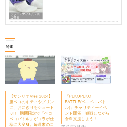
グッズ・アイテム・周
辺機器
関連
【サンリオVfes 2024】
『PEKOPEKO
腹ペコのキティやプリン
BATTLE(ペコペコバト
に、おにぎりをシュート
ル)』チャリティーイベ
ッ!! 期間限定で『ペコ
ント開催！観戦しながら
ペコバトル』がコラボ仕
食料支援しよう！
様に大変身。毎週末のコ
2021年2月3日