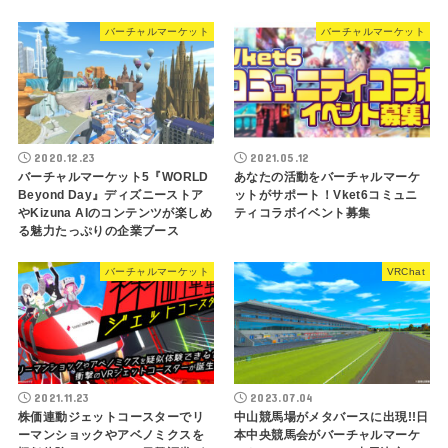
バーチャルマーケット
バーチャルマーケット
2020.12.23
2021.05.12
バーチャルマーケット5『WORLD
あなたの活動をバーチャルマーケ
Beyond Day』ディズニーストア
ットがサポート！Vket6コミュニ
やKizuna AIのコンテンツが楽しめ
ティコラボイベント募集
る魅力たっぷりの企業ブース
バーチャルマーケット
VRChat
2021.11.23
2023.07.04
株価連動ジェットコースターでリ
中山競馬場がメタバースに出現!!日
ーマンショックやアベノミクスを
本中央競馬会がバーチャルマーケ