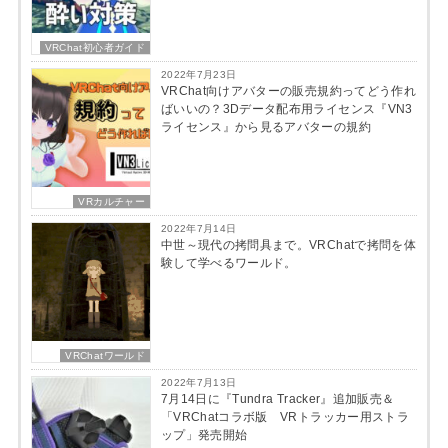
VRChat初心者ガイド
2022年7月23日
VRChat向けアバターの販売規約ってどう作れ
ばいいの？3Dデータ配布用ライセンス『VN3
ライセンス』から見るアバターの規約
VRカルチャー
2022年7月14日
中世～現代の拷問具まで。VRChatで拷問を体
験して学べるワールド。
VRChatワールド
2022年7月13日
7月14日に『Tundra Tracker』追加販売＆
「VRChatコラボ版 VRトラッカー用ストラ
ップ」発売開始