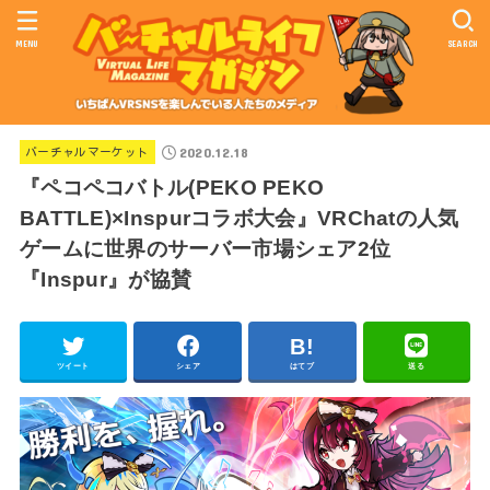
MENU
SEARCH
2020.12.18
バーチャルマーケット
『ペコペコバトル(PEKO PEKO
BATTLE)×Inspurコラボ大会』VRChatの人気
ゲームに世界のサーバー市場シェア2位
『Inspur』が協賛
ツイート
シェア
はてブ
送る