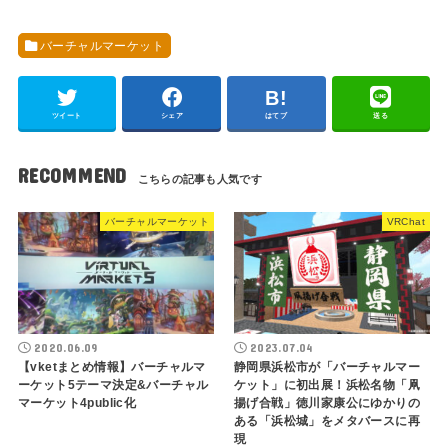
バーチャルマーケット
ツイート
シェア
はてブ
送る
RECOMMEND
バーチャルマーケット
VRChat
2020.06.09
2023.07.04
【vketまとめ情報】バーチャルマ
静岡県浜松市が「バーチャルマー
ーケット5テーマ決定&バーチャル
ケット」に初出展！浜松名物「凧
マーケット4public化
揚げ合戦」徳川家康公にゆかりの
ある「浜松城」をメタバースに再
現