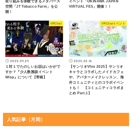
取り組みを体験できるメタバース
イベント「OKINAWA JAPAN
空間「JT Tobacco Farm」を公
VIRTUAL FES」開催！！
開！
VRChat
VRChatイベント
2025.09.29
2025.02.16
１対１でたのしいお話はいかがで
【サンリオVfes 2025】サンリオ
すか？『少人数雅談イベント
キャラとコラボしたメイドカフェ
Wisp』について【寄稿】
や、アバターメイクレッスン、海
外コミュニティとのコラボイベン
トも！ 【コミュニティコラボま
とめ Part.1】
人気記事（月間）