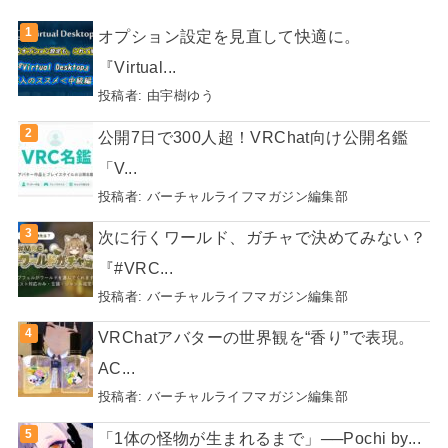
オプション設定を見直して快適に。
『Virtual...
投稿者:
由宇樹ゆう
公開7日で300人超！VRChat向け公開名鑑
「V...
投稿者:
バーチャルライフマガジン編集部
次に行くワールド、ガチャで決めてみない？
『#VRC...
投稿者:
バーチャルライフマガジン編集部
VRChatアバターの世界観を“香り”で表現。
AC...
投稿者:
バーチャルライフマガジン編集部
「1体の怪物が生まれるまで」──Pochi by...