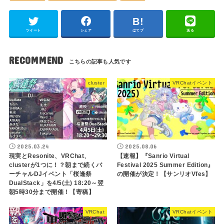
ツイート
シェア
はてブ
送る
RECOMMEND
cluster
VRChatイベント
2025.03.24
2025.08.06
現実とResonite、VRChat、
【速報】『Sanrio Virtual
clusterが1つに！？朝まで続くバ
Festival 2025 Summer Edition』
ーチャルDJイベント「桜逢祭
の開催が決定！【サンリオVfes】
DualStack」を4/5(土) 18:20～翌
朝5時30分まで開催！【寄稿】
VRChat
VRChatイベント