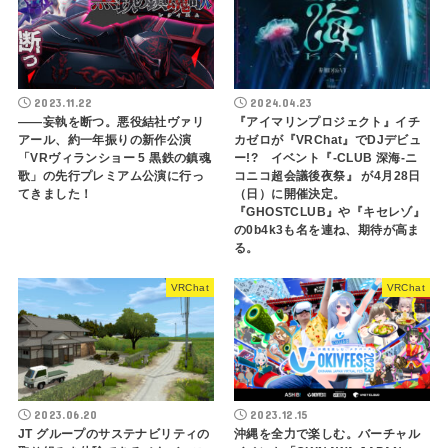
2023.11.22
2024.04.23
——妄執を断つ。悪役結社ヴァリ
『アイマリンプロジェクト』イチ
アール、約一年振りの新作公演
カゼロが『VRChat』でDJデビュ
「VRヴィランショー 5 黒鉄の鎮魂
ー!? イベント『-CLUB 深海-ニ
歌」の先行プレミアム公演に行っ
コニコ超会議後夜祭』 が4月28日
てきました！
（日）に開催決定。
『GHOSTCLUB』や『キセレゾ』
の0b4k3も名を連ね、期待が高ま
る。
VRChat
VRChat
2023.06.20
2023.12.15
JT グループのサステナビリティの
沖縄を全力で楽しむ。バーチャル