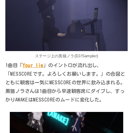
ステージ上の黒猫ノラ(DJ/Sampler)
1曲目「
Your lie
」のイントロが流れ出し、
「MESSCOREです。よろしくお願いします。」の合図と
ともに観客は一気にMESSCOREの世界に飲み込まれる。
黒猫ノラさんは1曲目から早速観客席にダイブし、すっ
かりAWAKEはMESSCOREのムードに変化した。