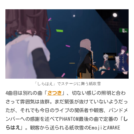
「しらはえ」でステージに舞う紙吹雪
4曲目は別れの曲「
さつき
」、切ない感じの照明と合わ
さって雰囲気は抜群。まだ緊張が抜けていないようだっ
たが、それでも今日のライブの関係者や観客、バンドメ
ンバーへの感謝を述べてPHANTOM最後の曲で定番の「
し
らはえ
」。観客から送られる紙吹雪のEmojiとAWAKE