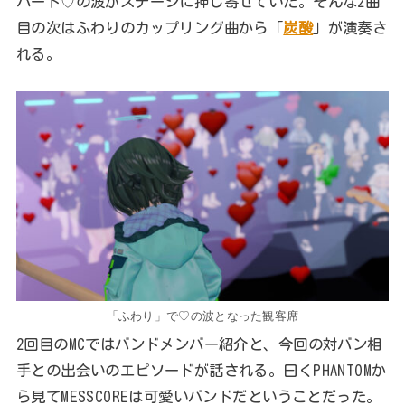
ハート♡の波がステージに押し寄せていた。そんな2曲
目の次はふわりのカップリング曲から「
炭酸
」が演奏さ
れる。
「ふわり」で♡の波となった観客席
2回目のMCではバンドメンバー紹介と、今回の対バン相
手との出会いのエピソードが話される。曰くPHANTOMか
ら見てMESSCOREは可愛いバンドだということだった。