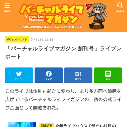
MENU
SEARCH
2023.03.19
VRChatイベント
「バーチャルライブマガジン 創刊号」ライブレ
ポート
ツイート
シェア
はてブ
送る
このライブは体制も新たに変わり、より多方面へ範囲を
広げているバーチャルライフマガジンの、初の公式ライ
ブ企画として開催された。
今年ライブハウスで見たい注目の
関連記事