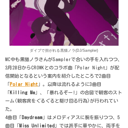
ダイブで担がれる黒猫ノラ(DJ/Sampler)
MC中も黒猫ノラさんがSamplerで合いの手を入れつつ、
3月28日からCROWKとのコラボ曲「Polar Night」が配
信開始となるという案内を紹介したところで2曲目
「
Polar Night
」。以降は流れるように3曲目
「
Killing Me
」、「暴れるぞー!」の合図で観客のスト
ーム(観客席をぐるぐると駆け回る行為)が行われてい
た。
4曲目「
Daydream
」はメロディアスに腕を振りつつ、5
曲目「
Miss Unlimited
」では派手に華やかに、両手を