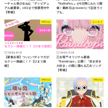
ーチャル美少女ねむ「ディビデュ
『NaNaFes.』が4日間にわたり開
アル総選挙」10/2まで投票受付中
催！最終日はclusterにて記念ライ
【寄稿】
ブも。
VRChat
エンタメ
2026.01.13
2025.11.30
【新春企画】ついにバチャマガが
乙女雨
オリジナル新曲
セクシー路線に！？【ひまり旅
「Raindrops」公開！「好き好き
館】
大好き」の雨に濡れる乙女ソング
【寄稿】
VRChat
VRChat