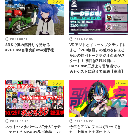
エンタメ
VRゲーム
2021.08.19
2024.07.06
SNSで謎の流行りを見せる
VRアジトとイマーシブクラウドに
#VRChat合宿免許wao選手権
よる「VR×物語」の魅力を伝える
ための特別トークラジオ企画がス
タート！ 初回は7月10日に、
CatsUdon工房より冒険者でぃー
氏をゲストに迎えて放送【寄稿】
エンタメ
cluster
2024.09.25
2023.06.27
ネットやメタバースの”分人”をテ
今年もアツいフェスがやってき
ーマにしたMV48作品が集結！ バ
た！七篠さよ主催による