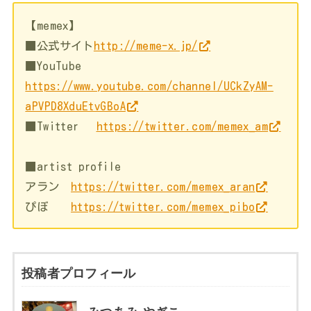
【memex】
■公式サイト
http://meme-x.jp/
■YouTube
https://www.youtube.com/channel/UCkZyAM-
aPVPD8XduEtvGBoA
■Twitter
https://twitter.com/memex_am
■artist profile
アラン
https://twitter.com/memex_aran
ぴぼ
https://twitter.com/memex_pibo
投稿者プロフィール