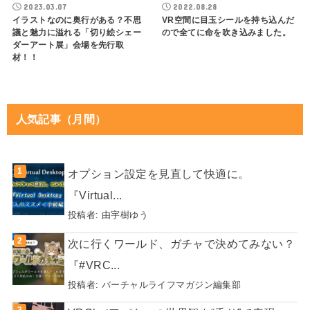
2023.03.07
2022.08.28
イラストなのに奥行がある？不思
VR空間に目玉シールを持ち込んだ
議と魅力に溢れる「切り絵シェー
ので全てに命を吹き込みました。
ダーアート展」会場を先行取
材！！
人気記事（月間）
オプション設定を見直して快適に。
『Virtual...
投稿者:
由宇樹ゆう
次に行くワールド、ガチャで決めてみない？
『#VRC...
投稿者:
バーチャルライフマガジン編集部