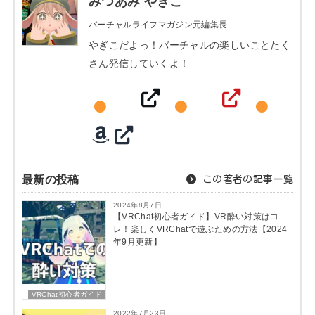
みつあみ やぎこ
バーチャルライフマガジン元編集長
やぎこだよっ！バーチャルの楽しいことたく
さん発信していくよ！
最新の投稿
この著者の記事一覧
2024年8月7日
【VRChat初心者ガイド】VR酔い対策はコ
レ！楽しくVRChatで遊ぶための方法【2024
年9月更新】
VRChat初心者ガイド
2022年7月23日