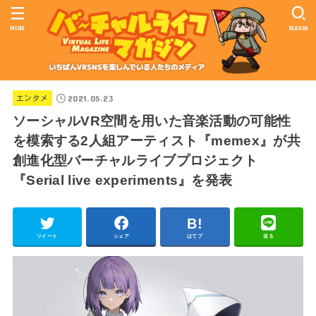
MENU
SEARCH
2021.05.23
エンタメ
ソーシャルVR空間を用いた音楽活動の可能性
を模索する2人組アーティスト『memex』が共
創進化型バーチャルライブプロジェクト
『Serial live experiments』を発表
ツイート
シェア
はてブ
送る