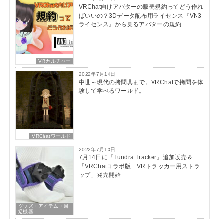
VRChat向けアバターの販売規約ってどう作れ
ばいいの？3Dデータ配布用ライセンス『VN3
ライセンス』から見るアバターの規約
VRカルチャー
2022年7月14日
中世～現代の拷問具まで。VRChatで拷問を体
験して学べるワールド。
VRChatワールド
2022年7月13日
7月14日に『Tundra Tracker』追加販売＆
「VRChatコラボ版 VRトラッカー用ストラ
ップ」発売開始
グッズ・アイテム・周
辺機器