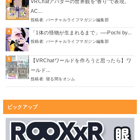
VRChatアバターの世界観を“香り”で表現。
AC...
投稿者:
バーチャルライフマガジン編集部
「1体の怪物が生まれるまで」──Pochi by...
投稿者:
バーチャルライフマガジン編集部
【VRChatワールドを作ろうと思ったら】ワ
ールド...
投稿者:
寝る間をオシム
ピックアップ