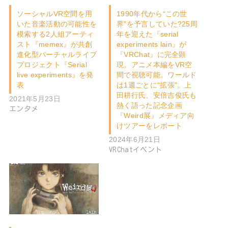
ソーシャルVR空間を用
1990年代から“この世
いた音楽活動の可能性を
界”を予言していた?25周
模索する2人組アーティ
年を迎えた『serial
スト『memex』が共創
experiments lain』が
進化型バーチャルライブ
『VRChat』に完全顕
プロジェクト『Serial
現。アニメ本編をVR空
live experiments』を発
間で視聴可能。ワールド
表
は1週ごとに“拡張”。上
田耕行氏、安倍吉俊氏も
2021年5月23日
熱く語った記念企画
エンタメ
『Weird展』メディア向
けツアーをレポート
2024年6月21日
VRChatイベント