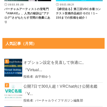
2022.05.20
2023.08.31
バーチャルアーティストの登竜門
【締切迫る】第三回VRC水着コン
『AWAKE』、人気の秘訣は“アナ
テスト投稿作品紹介その1！1～
ログ”さがもたらす空間の熱量にあ
150までの投稿を紹介！
り
人気記事（月間）
オプション設定を見直して快適に。
『Virtual...
投稿者:
由宇樹ゆう
公開7日で300人超！VRChat向け公開名鑑
「V...
投稿者:
バーチャルライフマガジン編集部