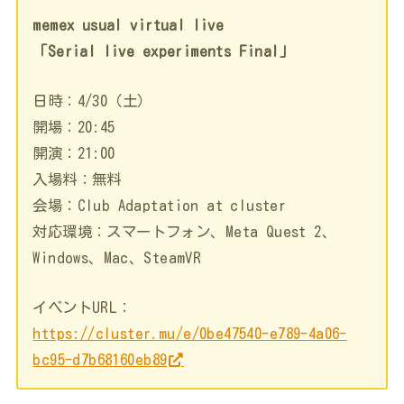
memex usual virtual live
「Serial live experiments Final」
日時：4/30（土）
開場：20:45
開演：21:00
入場料：無料
会場：Club Adaptation at cluster
対応環境：スマートフォン、Meta Quest 2、
Windows、Mac、SteamVR
イベントURL：
https://cluster.mu/e/0be47540-e789-4a06-
bc95-d7b68160eb89