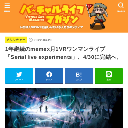
MENU
SEARCH
2022.04.20
VRカルチャー
1年継続のmemex月1VRワンマンライブ
「Serial live experiments」、4/30に完結へ。
ツイート
シェア
はてブ
送る