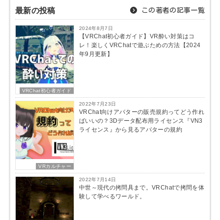
最新の投稿
この著者の記事一覧
2024年8月7日
【VRChat初心者ガイド】VR酔い対策はコ
レ！楽しくVRChatで遊ぶための方法【2024
年9月更新】
VRChat初心者ガイド
2022年7月23日
VRChat向けアバターの販売規約ってどう作れ
ばいいの？3Dデータ配布用ライセンス『VN3
ライセンス』から見るアバターの規約
VRカルチャー
2022年7月14日
中世～現代の拷問具まで。VRChatで拷問を体
験して学べるワールド。