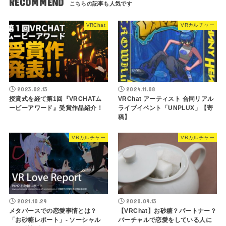
RECOMMEND
VRChat
VRカルチャー
2023.02.13
2024.11.08
授賞式を経て第1回『VRCHATム
VRChat アーティスト 合同リアル
ービーアワード』受賞作品紹介！
ライブイベント「UNPLUX」【寄
稿】
VRカルチャー
VRカルチャー
2021.10.29
2020.09.13
メタバースでの恋愛事情とは？
【VRChat】お砂糖？パートナー？
「お砂糖レポート」- ソーシャル
バーチャルで恋愛をしている人に