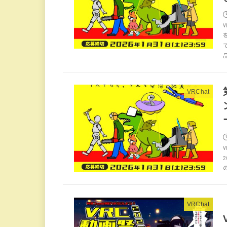
VRChat
VRChat