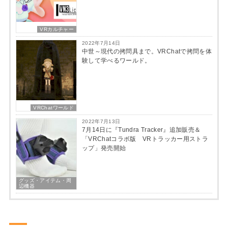
VRカルチャー
2022年7月14日
中世～現代の拷問具まで。VRChatで拷問を体
験して学べるワールド。
VRChatワールド
2022年7月13日
7月14日に『Tundra Tracker』追加販売＆
「VRChatコラボ版 VRトラッカー用ストラ
ップ」発売開始
グッズ・アイテム・周
辺機器