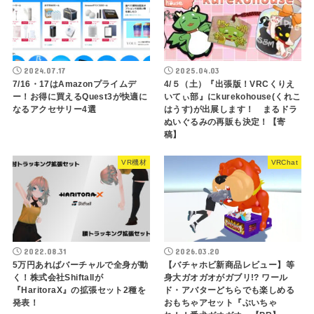
2024.07.17
2025.04.03
7/16・17はAmazonプライムデ
4/５（土）『出張版！VRCくりえ
ー！お得に買えるQuest3が快適に
いてぃ部』にkurekohouse(くれこ
なるアクセサリー4選
はうす)が出展します！ まるドラ
ぬいぐるみの再販も決定！【寄
稿】
VR機材
VRChat
2022.08.31
2026.03.20
5万円あればバーチャルで全身が動
【バチャホビ新商品レビュー】等
く！株式会社Shiftallが
身大ガオガオがガブリ!? ワール
『HaritoraX』の拡張セット2種を
ド・アバターどちらでも楽しめる
発表！
おもちゃアセット『ぶいちゃ