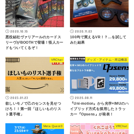
2020.10.15
2020.11.03
悪役結社ヴァリアールのカードス
100均で買えるVR！？…を試して
リーヴがBOOTHで登場！怪人カー
みた結果
ドもついてくるぞ！
VRChat
グッズ・アイテム・周辺機器
2023.01.23
2025.08.11
欲しいモノで己のセンスを見せつ
『Uni-motion』から光学×IMUのハ
けろ！！第一回「ほしいものリス
イブリッド方式を採用したトラッ
ト選手権」
カー『Opsens』が発表！
Meta Quest3
VRChat