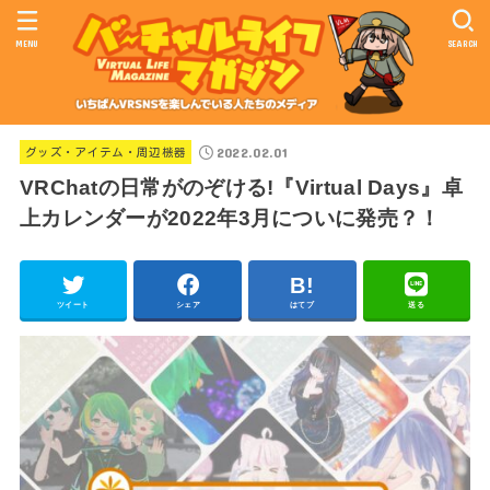
MENU
SEARCH
2022.02.01
グッズ・アイテム・周辺機器
VRChatの日常がのぞける!『Virtual Days』卓
上カレンダーが2022年3月についに発売？！
ツイート
シェア
はてブ
送る