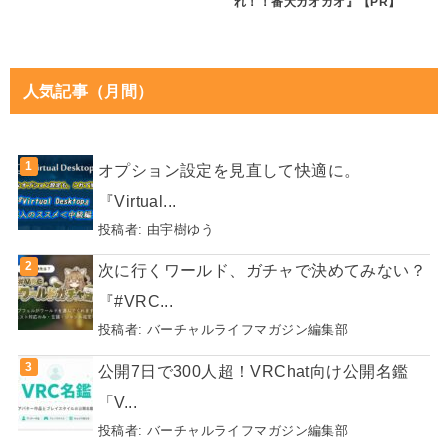
れ！！番犬ガオガオ』【PR】
人気記事（月間）
オプション設定を見直して快適に。
『Virtual...
投稿者:
由宇樹ゆう
次に行くワールド、ガチャで決めてみない？
『#VRC...
投稿者:
バーチャルライフマガジン編集部
公開7日で300人超！VRChat向け公開名鑑
「V...
投稿者:
バーチャルライフマガジン編集部