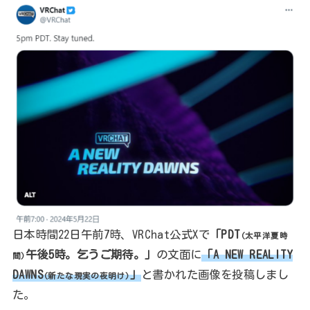
日本時間22日午前7時、VRChat公式Xで
「PDT
(太平洋夏時
午後5時。乞うご期待。」
の文面に
「A NEW REALITY
間)
DAWNS
」
と書かれた画像を投稿しまし
(新たな現実の夜明け)
た。