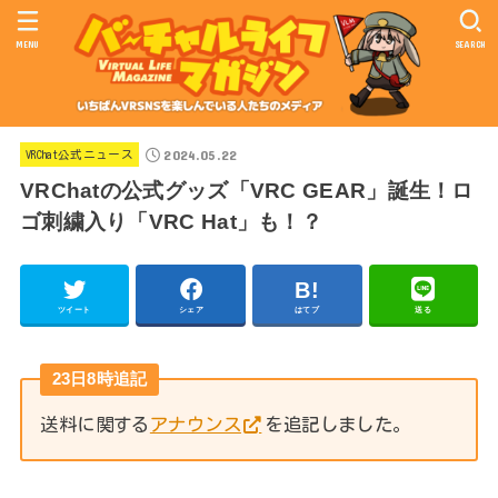
MENU
SEARCH
2024.05.22
VRChat公式ニュース
VRChatの公式グッズ「VRC GEAR」誕生！ロ
ゴ刺繍入り「VRC Hat」も！？
ツイート
シェア
はてブ
送る
23日8時追記
送料に関する
アナウンス
を追記しました。