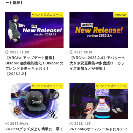
ート情報】
VRChat公式ニュース
VRChat
2026.02.28
2023.08.01
【VRChatアップデート情報】
【VRChat 2023.2.4】アバターの
Discord連携機能強化！Discordの
大きさ変更機能や多言語ローカラ
フレンドを誘っちゃおう！
イズ追加などが登場！
【2026.1.2】
VRChat公式ニュース
VRChat公式ニュース
2025.04.14
2021.11.07
VRChatグッズがより簡単に・早く
VRChatのホームワールドにキティ