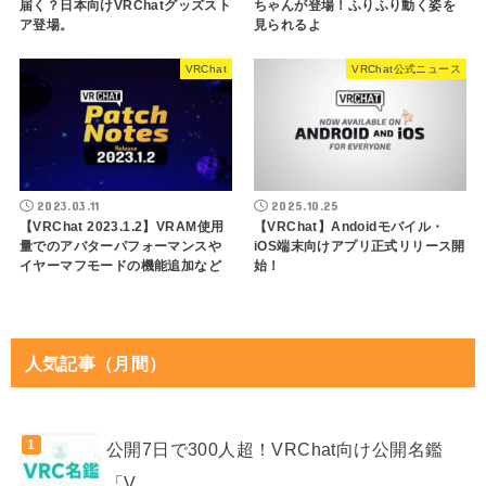
届く？日本向けVRChatグッズスト
ちゃんが登場！ふりふり動く姿を
ア登場。
見られるよ
VRChat
VRChat公式ニュース
2023.03.11
2025.10.25
【VRChat 2023.1.2】VRAM使用
【VRChat】Andoidモバイル・
量でのアバターパフォーマンスや
iOS端末向けアプリ正式リリース開
イヤーマフモードの機能追加など
始！
人気記事（月間）
公開7日で300人超！VRChat向け公開名鑑
「V...