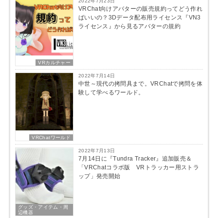
2022年7月23日
VRChat向けアバターの販売規約ってどう作れ
ばいいの？3Dデータ配布用ライセンス『VN3
ライセンス』から見るアバターの規約
VRカルチャー
2022年7月14日
中世～現代の拷問具まで。VRChatで拷問を体
験して学べるワールド。
VRChatワールド
2022年7月13日
7月14日に『Tundra Tracker』追加販売＆
「VRChatコラボ版 VRトラッカー用ストラ
ップ」発売開始
グッズ・アイテム・周
辺機器