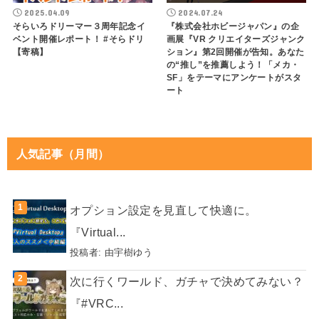
2025.04.09
2024.07.24
そらいろドリーマー３周年記念イ
『株式会社ホビージャパン』の企
ベント開催レポート！ #そらドリ
画展『VR クリエイターズジャンク
【寄稿】
ション』第2回開催が告知。あなた
の“推し”を推薦しよう！「メカ・
SF」をテーマにアンケートがスタ
ート
人気記事（月間）
オプション設定を見直して快適に。
『Virtual...
投稿者:
由宇樹ゆう
次に行くワールド、ガチャで決めてみない？
『#VRC...