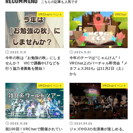
RECOMMEND
VRChatイベント
VRChat
2022.11.11
2024.11.01
今年の秋は「お勉強の秋」にしま
今年のテーマは“じゃんけん”！
せんか？ VICで講義やLTなどを
VRChat上のバーチャル即売会『メ
行う協力者募集を開始！
タフェス2024』は11月2日（土）
から
VRChatイベント
VRChatイベント
2022.11.08
2021.09.26
祝100回！VRChatで開催されてい
ジャズやDJの生演奏が楽しめる。