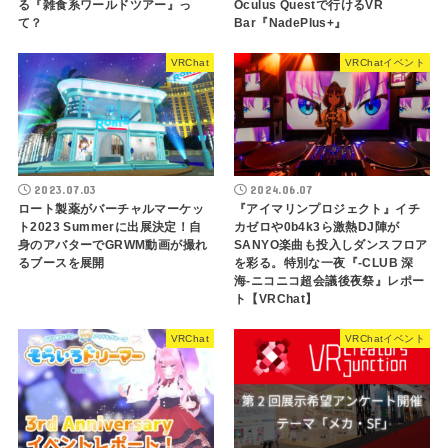
る『雑食系ワールドツアー』っ
Oculus Questで行けるVR
て？
Bar『NadePlus+』
VRChat
VRChatイベント
2023.07.03
2024.06.07
ロート製薬がバーチャルマーケッ
『アイマリンプロジェクト』イチ
ト2023 Summerに出展決定！自
カゼロや0b4k3ら激熱DJ陣が
身のアバターでGRWM動画が撮れ
SANYO楽曲も投入しダンスフロア
るブースを展開
を彩る。特別な一夜『-CLUB 深
海-ニコニコ超会議後夜祭』レポー
ト【VRChat】
VRChat
VRChatイベント