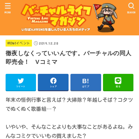
MENU
SEARCH
2019.12.28
VRChatイベント
徹夜しなくっていいんです。バーチャルの同人
即売会！ Vコミマ
ツイート
シェア
はてブ
送る
年末の恒例行事と言えば？大掃除？年越しそば？コタツ
でぬくぬく歌番組…？
いやいや、そんなことよりも大事なことがあるよね。み
んなコミケでいいもの買えました？