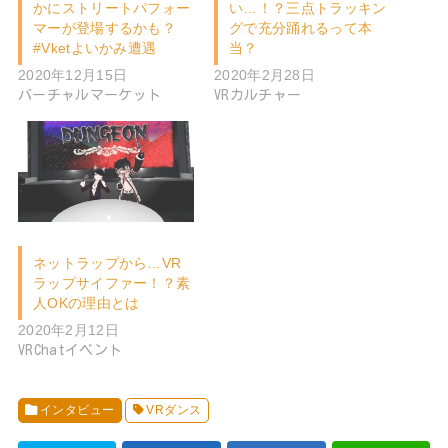
かにストリートパフォー
い…！？三点トラッキン
マーが登場するかも？
グで充分踊れるって本
#Vketよいかみ遭遇
当？
2020年12月15日
2020年2月28日
バーチャルマーケット
VRカルチャー
ネットラップから…VR
ラップサイファー！？素
人OKの理由とは
2020年2月12日
VRChatイベント
インタビュー
VRダンス