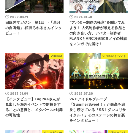
2022.04.19
2026.01.30
回線丼マガジン 第1回 -「星月
“アバター制作の極意”を聞いてみ
の自鳴館」-館長ろれるさんインタ
よう！ 人気制作者が考える作品と
ビュー！
の向き合い方。アバター制作者
FLANKとVRC漫画家ヨノイの対談
をマンガでお届け！
VRChat
VRChatイベント
2023.01.09
2023.07.20
【インタビュー】Lag N/Aさんが
VRCアイドルグループ
見出した海外イベントで剣舞をす
「SummerSweet！」が最高を追
ることの意義と、メタバース×剣舞
及し続けている「SS！ダンスリサ
の可能性
イタル！」そのステージの舞台裏
をインタビュー！
インタビュー
VRイベント