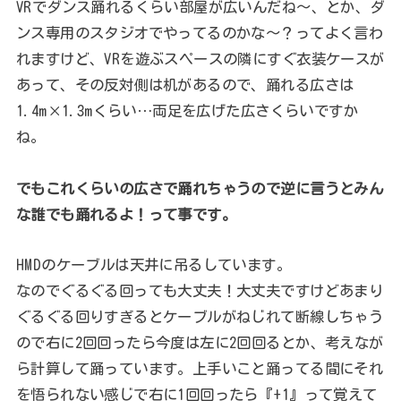
VRでダンス踊れるくらい部屋が広いんだね～、とか、ダ
ンス専用のスタジオでやってるのかな～？ってよく言わ
れますけど、VRを遊ぶスペースの隣にすぐ衣装ケースが
あって、その反対側は机があるので、踊れる広さは
1.4m×1.3mくらい…両足を広げた広さくらいですか
ね。
でもこれくらいの広さで踊れちゃうので逆に言うとみん
な誰でも踊れるよ！って事です。
HMDのケーブルは天井に吊るしています。
なのでぐるぐる回っても大丈夫！大丈夫ですけどあまり
ぐるぐる回りすぎるとケーブルがねじれて断線しちゃう
ので右に2回回ったら今度は左に2回回るとか、考えなが
ら計算して踊っています。上手いこと踊ってる間にそれ
を悟られない感じで右に1回回ったら『+1』って覚えて