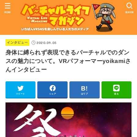
MENU
SEARCH
2020.09.05
インタビュー
身体に縛られず表現できるバーチャルでのダン
スの魅力について。VRパフォーマーyoikamiさ
んインタビュー
ツイート
シェア
はてブ
送る