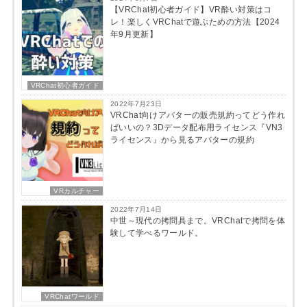
【VRChat初心者ガイド】VR酔い対策はコ
レ！楽しくVRChatで遊ぶための方法【2024
年9月更新】
VRChat初心者ガイド
2022年7月23日
VRChat向けアバターの販売規約ってどう作れ
ばいいの？3Dデータ配布用ライセンス『VN3
ライセンス』から見るアバターの規約
VRカルチャー
2022年7月14日
中世～現代の拷問具まで。VRChatで拷問を体
験して学べるワールド。
VRChatワールド