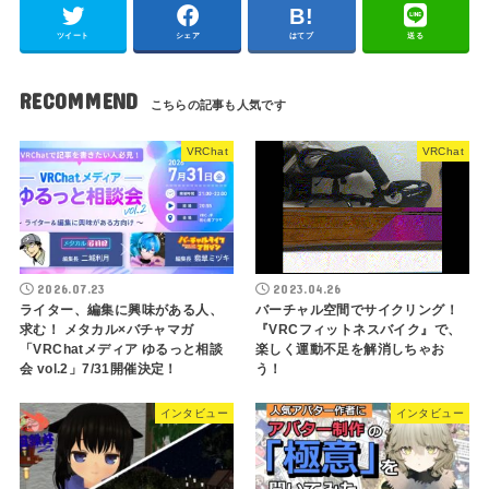
ツイート
シェア
はてブ
送る
RECOMMEND
VRChat
VRChat
2026.07.23
2023.04.26
ライター、編集に興味がある人、
バーチャル空間でサイクリング！
求む！ メタカル×バチャマガ
『VRCフィットネスバイク』で、
「VRChatメディア ゆるっと相談
楽しく運動不足を解消しちゃお
会 vol.2」7/31開催決定！
う！
インタビュー
インタビュー