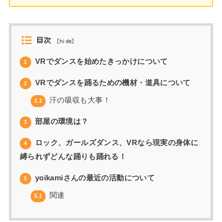
目次
[
hide
]
VRでダンスを始めたきっかけについて
1
VRでダンスを踊るための機材・道具について
2
汗の吸収も大事！
2.1
部屋の環境は？
3
ロック、ガールズダンス、VRなら現実の身体に
4
縛られずどんな踊りも踊れる！
yoikamiさんの最近の活動について
5
関連
5.1