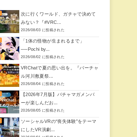
次に行くワールド、ガチャで決めて
みない？『#VRC...
2026/08/03 に投稿された
「1体の怪物が生まれるまで」
──Pochi by...
2026/08/02 に投稿された
VRChatで夏の思い出を。『バーチャ
ル河川敷夏祭...
2026/08/04 に投稿された
【2026年7月版】バチャマガメンバ
ーが楽しんだお...
2026/08/05 に投稿された
ソーシャルVRの“喪失体験”をテーマ
にしたVR演劇...