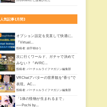
2026/08/01 に投稿された
人気記事(月間)
オプション設定を見直して快適に。
『Virtual...
投稿者:
由宇樹ゆう
次に行くワールド、ガチャで決めて
みない？『#VRC...
投稿者:
バーチャルライフマガジン編集部
VRChatアバターの世界観を“香り”で
表現。AC...
投稿者:
バーチャルライフマガジン編集部
「1体の怪物が生まれるまで」
──Pochi by...