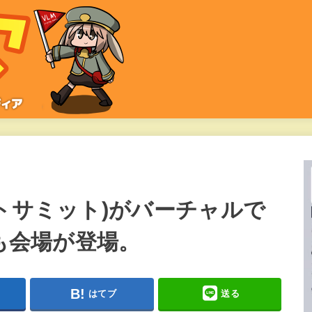
トサミット)がバーチャルで
にも会場が登場。
はてブ
送る