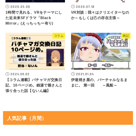
2020.05.08
2020.07.18
1時間で見れる、VRをテーマにし
VR対談：我々はクリエイターなの
た近未来SFドラマ「Black
か～もしくは己の存在主張～
Mirror」(えっちっちー有り)
コラム
雑記
2024.08.02
2021.01.04
【コラム連載】バチャマガ交換日
伊達焼き屋の、バーチャルなるま
記、10ページめ。銭湯で爺さんと
まに。 第一回 ～風船～
張り合った話【ないん編】
人気記事（月間）