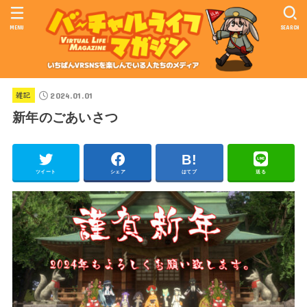
MENU
SEARCH
2024.01.01
雑記
新年のごあいさつ
ツイート
シェア
はてブ
送る