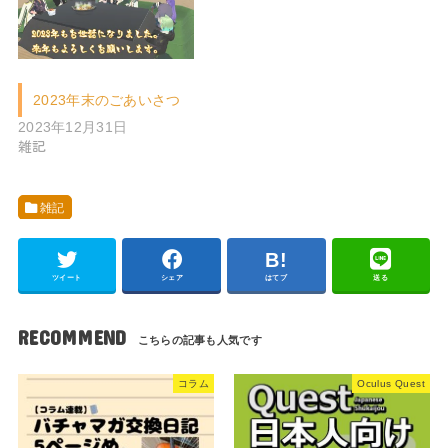
2023年末のごあいさつ
2023年12月31日
雑記
雑記
ツイート
シェア
はてブ
送る
RECOMMEND
コラム
Oculus Quest