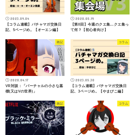
2023.09.04
2020.05.19
【コラム連載】バチャマガ交換日
【第0回】今週のクエ集…クエ集っ
記、5ページめ。【オーエン編】
て何？【初心者向け】
雑記
コラム
2020.04.17
2023.05.30
VR対談：「バーチャルの小さな墓
【コラム連載】バチャマガ交換日
標(又はVの世界)」
記、3ページめ。【やまびこ編】
雑記
コラム