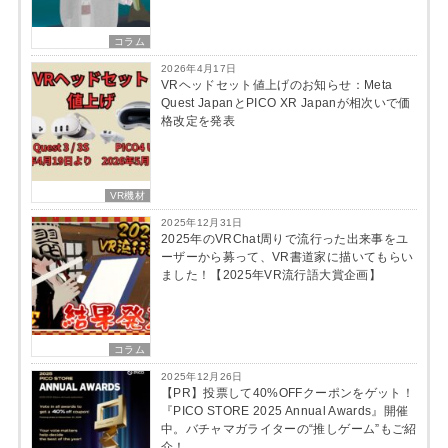
コラム
2026年4月17日
VRヘッドセット値上げのお知らせ：Meta
Quest JapanとPICO XR Japanが相次いで価
格改定を発表
VR機材
2025年12月31日
2025年のVRChat周りで流行った出来事をユ
ーザーから募って、VR書道家に描いてもらい
ました！【2025年VR流行語大賞企画】
コラム
2025年12月26日
【PR】投票して40%OFFクーポンをゲット！
『PICO STORE 2025 Annual Awards』開催
中。バチャマガライターの“推しゲーム”もご紹
介！