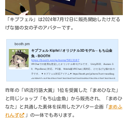
「キプフェル」は2024年7月12日に販売開始したけだる
げな猫の女の子のアバターです。
booth.pm
キプフェル Kipfel / オリジナル3Dモデル - もち山金
魚 - BOOTH
https://booth.pm/ja/items/5813187
VRChatでの使用を想定したオリジナル3Dモデルです。 Unity2022、Avatars 3.
0、PhysBoneに対応。 PC版、Mobile版VRChatに両対応。 けだるげな猫の女の
子です。 ▼キプフェル対応アイテム▼ https://booth.pm/ja/items?sort=new&tag
s%5B%5D=%E3%82%AD%E3%83%97%E3%83%95%E3%82%A7%E3%83%AB
▼まめふれんずアバター▼
昨年の「VR流行語大賞」1位を受賞した「まめひなた」
と同じショップ「もち山金魚」から販売され、「まめひ
なた」と共通した素体を採用したアバター企画「
まめふ
れんず
」の一体でもあります。