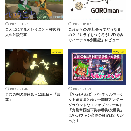
2020.04.26
2020.12.07
ことばにするということ～VRC詩
これからのVR社会ってどうなる
人の対談記事～
の？『ミライをつくろう! VRで紡
ぐバーチャル創世記』レビュー
コラム
VRChat
2020.05.16
2024.07.01
じむの朔の箸休め～11皿目～「言
【Vketさんぽ】バーチャルマーケ
葉」
ット創立者と歩く中華風アンダー
グラウントなコンセプトワールド
「九龍帝国城下街参番街/欠番街」
はVketファン必見の設定ばかりだ
った！