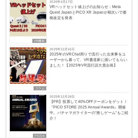
2026年4月17日
VRヘッドセット値上げのお知らせ：Meta
Quest JapanとPICO XR Japanが相次いで価
格改定を発表
VR機材
2025年12月31日
2025年のVRChat周りで流行った出来事をユ
ーザーから募って、VR書道家に描いてもらい
ました！【2025年VR流行語大賞企画】
コラム
2025年12月26日
【PR】投票して40%OFFクーポンをゲット！
『PICO STORE 2025 Annual Awards』開催
中。バチャマガライターの“推しゲーム”もご紹
介！
PICO4