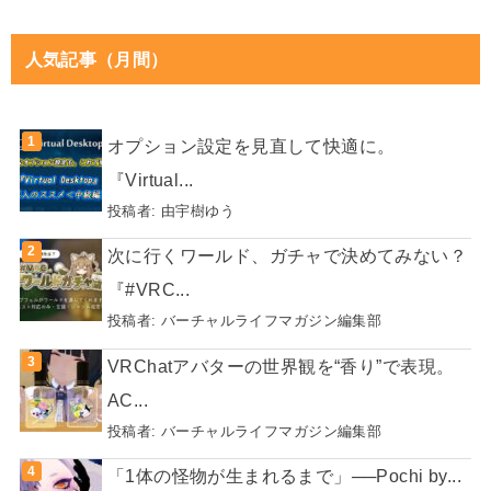
人気記事（月間）
オプション設定を見直して快適に。
『Virtual...
投稿者:
由宇樹ゆう
次に行くワールド、ガチャで決めてみない？
『#VRC...
投稿者:
バーチャルライフマガジン編集部
VRChatアバターの世界観を“香り”で表現。
AC...
投稿者:
バーチャルライフマガジン編集部
「1体の怪物が生まれるまで」──Pochi by...