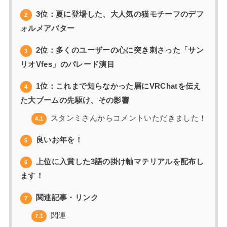
3位：夏に登場した、大人気の猫モチーフのデフ
2
ォルメアバター
2位：多くのユーザーの心に突き刺さった「サン
3
リオVfes」のパレード演目
1位：これまで知らなかった層にVRChatを伝え
4
た大ブームの先駆け、その影響
スタンミさんからコメントいただきました！
4.1
良いお年を！
5
上位に入賞した3語の掛け軸マテリアルを配布し
6
ます！
関連記事・リンク
7
関連
7.1