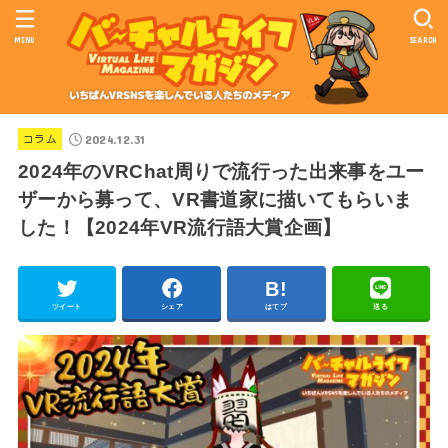
MENU
SEARCH
2024.12.31
コラム
2024年のVRChat周りで流行った出来事をユー
ザーから募って、VR書道家に描いてもらいま
した！【2024年VR流行語大賞企画】
ツイート
シェア
はてブ
送る