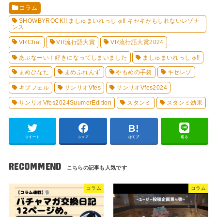
コラム
SHOWBYROCK!! ましゅまいれっしゅ!! キセキかもしれないレゾナ
ンス
VRChat
VR流行語大賞
VR流行語大賞2024
あぶなーい！好きになってしまいました
ましゅまいれっしゅ!!
まめひなた
まめふれんず
やもめの手袋
キセレゾ
キプフェル
サンリオVfes
サンリオVfes2024
サンリオVfes2024SuumerEdition
スタンミ
スタンミ効果
ツイート
シェア
はてブ
送る
RECOMMEND
コラム
コラム