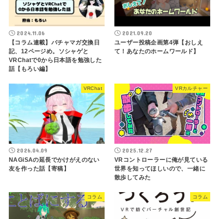
2024.11.06
2021.09.20
【コラム連載】バチャマガ交換日
ユーザー投稿企画第4弾【おしえ
記、12ページめ。ソシャゲと
て！あなたのホームワールド】
VRChatで0から日本語を勉強した
話【もろい編】
VRChat
VRカルチャー
2026.04.09
2025.12.27
NAGiSAの延長でかけがえのない
VRコントローラーに俺が見ている
友を作った話【寄稿】
世界を知ってほしいので、一緒に
散歩してみた
コラム
コラム