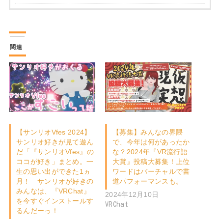
関連
【サンリオVfes 2024】
【募集】みんなの界隈
サンリオ好きが見て遊ん
で、今年は何があったか
だ「『サンリオVfes』の
な？2024年『VR流行語
ココが好き」まとめ。一
大賞』投稿大募集！上位
生の思い出ができた1ヵ
ワードはバーチャルで書
月！ サンリオが好きの
道パフォーマンスも。
みんなは、『VRChat』
2024年12月10日
を今すぐインストールす
VRChat
るんだーっ！