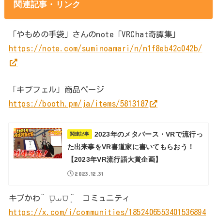
関連記事・リンク
「やもめの手袋」さんのnote「VRChat奇譚集」
https://note.com/suminoamari/n/n1f8eb42c042b/
「キプフェル」商品ページ
https://booth.pm/ja/items/5813187
2023年のメタバース・VRで流行っ
関連記事
た出来事をVR書道家に書いてもらおう！
【2023年VR流行語大賞企画】
2023.12.31
キプかわ^ ܸ⩌⩊⩌ ܸ^ コミュニティ
https://x.com/i/communities/1852406553401536894