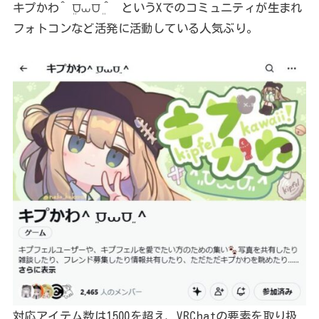
キプかわ^ ܸ⩌⩊⩌ ܸ^ というXでのコミュニティが生まれ
フォトコンなど活発に活動している人気ぶり。
対応アイテム数は1500を超え、VRChatの要素を取り扱