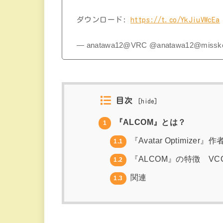
ダウンロード:
https://t.co/YkJiuVWcEa
— anatawa12@VRC @anatawa12@misskey.
目次
[
hide
]
『ALCOM』とは？
1
『Avatar Optimize
1.1
『ALCOM』の特徴 V
1.2
関連
1.3