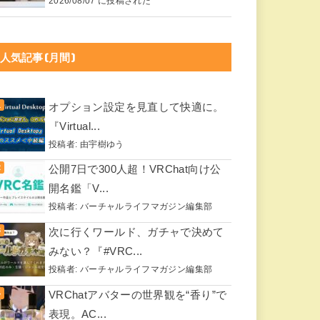
2026/08/07 に投稿された
人気記事(月間)
オプション設定を見直して快適に。
『Virtual...
投稿者:
由宇樹ゆう
公開7日で300人超！VRChat向け公
開名鑑「V...
投稿者:
バーチャルライフマガジン編集部
次に行くワールド、ガチャで決めて
みない？『#VRC...
投稿者:
バーチャルライフマガジン編集部
VRChatアバターの世界観を“香り”で
表現。AC...