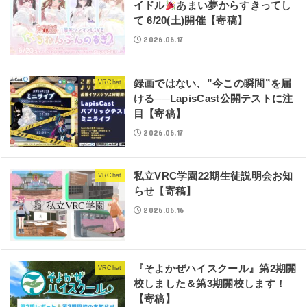
イドル
あまい夢からすきってし
て 6/20(土)開催【寄稿】
2026.06.17
録画ではない、”今この瞬間”を届
VRChat
ける──LapisCast公開テストに注
目【寄稿】
2026.06.17
私立VRC学園22期生徒説明会お知
VRChat
らせ【寄稿】
2026.06.16
『そよかぜハイスクール』第2期開
VRChat
校しました＆第3期開校します！
【寄稿】