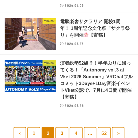
2026.06.05
電脳楽舎サクラリア 開校1周
VRChat
年！ 1周年記念文化祭「サクラ祭
り」を開催
【寄稿】
2026.05.27
演者総勢52組？！半年ぶりに帰っ
VRChat
てくる！「Autonomy vol.3 at
Vket 2026 Summer」VRChatフル
コミット3Days+1Day音楽イベン
トVket公認で、7月に4日間で開催
【寄稿】
2026.05.26
＜
1
2
3
4
…
52
＞