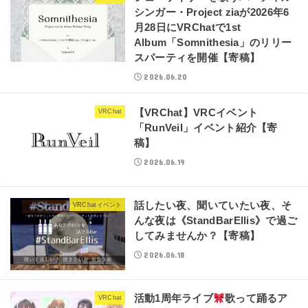
シンガー・Project ziaが2026年6
月28日にVRChatで1st
Album「Somnithesia」のリリー
スパーティを開催【寄稿】
2026.06.20
【VRChat】VRCイベント
VRChat
「RunVeil」イベント紹介【寄
稿】
2026.06.19
話したい夜、聞いていたい夜、そ
VRChatイベント
んな夜は《StandBarEllis》で過ご
してみませんか？【寄稿】
2026.06.18
活動1周年ライブ
歌って踊るア
VRChat