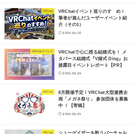
VRChatイベント巡りのすゝめ！
VRChat
筆者が遊んだユーザーイベント紹
介（その1）
2026.06.30
VRChatで心に残る結婚式を！ メ
VRChatイベント
タバース結婚式『V婚式 Ding』お
披露目イベントレポート【PR】
2026.06.26
8月開催予定！VRChat大型連携企
VRChat
画「メガネ祭り」 参加団体を募集
中 ！【寄稿】
2026.06.24
シューゲイザーを歌うバーチャル
VRChat