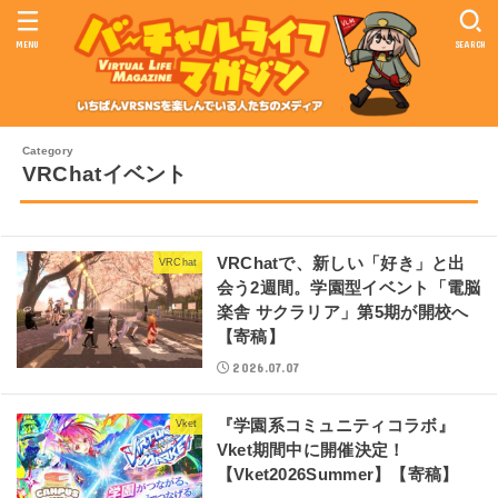
MENU
SEARCH
VRChatイベント
VRChatで、新しい「好き」と出
VRChat
会う2週間。学園型イベント「電脳
楽舎 サクラリア」第5期が開校へ
【寄稿】
2026.07.07
『学園系コミュニティコラボ』
Vket
Vket期間中に開催決定！
【Vket2026Summer】【寄稿】