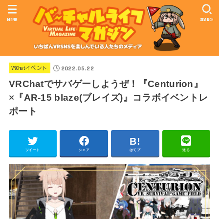
MENU
SEARCH
2022.05.22
VRChatイベント
VRChatでサバゲーしようぜ！『Centurion』
×『AR-15 blaze(ブレイズ)』コラボイベントレ
ポート
ツイート
シェア
はてブ
送る