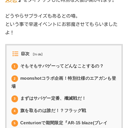
どうやらサプライズもあるとの噂。
という事で早速イベントにお邪魔させてもらいました
よ！
目次
[
hide
]
そもそもサバゲーってどんなことするの？
1
moonshotコラボ企画！特別仕様のエアガンも登
2
場
まずはサバゲー定番、殲滅戦だ！
3
旗を取るのは誰だ！？フラッグ戦
4
Centurionで期間限定『AR-15 blaze(ブレイ
5