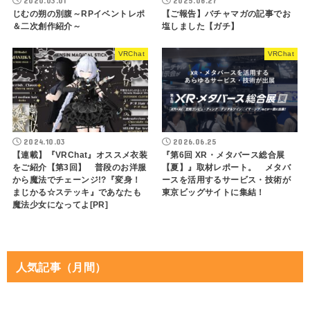
2020.03.01
2025.06.27
じむの朔の別腹～RPイベントレポ
【ご報告】バチャマガの記事でお
＆二次創作紹介～
塩しました【ガチ】
VRChat
VRChat
2024.10.03
2026.06.25
【連載】『VRChat』オススメ衣装
『第6回 XR・メタバース総合展
をご紹介【第3回】 普段のお洋服
【夏】』取材レポート。 メタバ
から魔法でチェーンジ!?『変身！
ースを活用するサービス・技術が
まじかる☆ステッキ』であなたも
東京ビッグサイトに集結！
魔法少女になってよ[PR]
人気記事（月間）