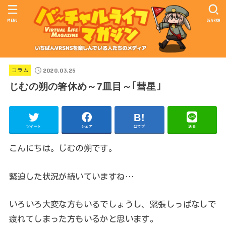
MENU
SEARCH
2020.03.25
コラム
じむの朔の箸休め～7皿目～｢彗星｣
ツイート
シェア
はてブ
送る
こんにちは。じむの朔です。
緊迫した状況が続いていますね…
いろいろ大変な方もいるでしょうし、緊張しっぱなしで
疲れてしまった方もいるかと思います。