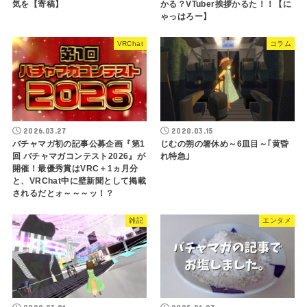
気を【寄稿】
かる？VTuber挨拶かるた！！【に
ゃっはろー】
VRChat
コラム
2026.03.27
2020.03.15
バチャマガ初の記事公募企画『第1
じむの朔の箸休め～6皿目～｢黄昏
回 バチャマガコンテスト2026』が
れ特急｣
開催！最優秀賞はVRC＋1ヵ月分
と、VRChat中に壁新聞として掲載
されるだとォ～～～ッ！？
雑記
エンタメ