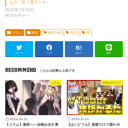
んの『言ノ葉ラジオ』
2020年7月16日
VRカルチャー
コラム
雑記
VRChat
日記
詩
ツイート
シェア
はてブ
送る
RECOMMEND
コラム
VRカルチャー
2026.04.24
2024.01.24
【コラム】集団へ一歩踏み出す勇
【はいどうも】挨拶だけで誰か分