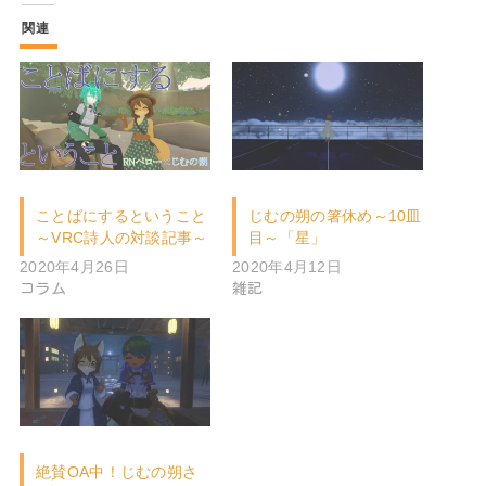
関連
ことばにするということ
じむの朔の箸休め～10皿
～VRC詩人の対談記事～
目～「星」
2020年4月26日
2020年4月12日
コラム
雑記
絶賛OA中！じむの朔さ