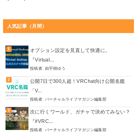
人気記事（月間）
オプション設定を見直して快適に。
『Virtual...
投稿者:
由宇樹ゆう
公開7日で300人超！VRChat向け公開名鑑
「V...
投稿者:
バーチャルライフマガジン編集部
次に行くワールド、ガチャで決めてみない？
『#VRC...
投稿者:
バーチャルライフマガジン編集部