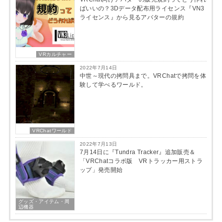
ばいいの？3Dデータ配布用ライセンス『VN3
ライセンス』から見るアバターの規約
VRカルチャー
2022年7月14日
中世～現代の拷問具まで。VRChatで拷問を体
験して学べるワールド。
VRChatワールド
2022年7月13日
7月14日に『Tundra Tracker』追加販売＆
「VRChatコラボ版 VRトラッカー用ストラ
ップ」発売開始
グッズ・アイテム・周
辺機器