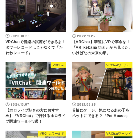
2020.10.28
2022.11.23
VRChatで音楽の試聴ができるよ！
【VRChat】華道にVRで革命を！
タワーレコード…じゃなくて『た
『VR ikebana trial』から見えた、
わわレコード』
いけばなの未来の形。
VRChat
VRChatワールド
2024.10.07
2021.08.28
【ホロライブ好きの方におすす
首輪にゲージ、気になるあの子を
め】『VRChat』で行けるホロライ
ペットにできる？『Pet House』
ブ関連ワールド5選！
VRChatワールド
VRChatワールド