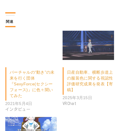
関連
バーチャルの“動き”の未
日産自動車、横断歩道上
来を行く団体
の服装色に関する視認性
『SexyForce(セクシー
評価研究成果を発表【寄
フォース)』に色々聞い
稿】
てみた
2025年3月15日
2021年5月4日
VRChat
インタビュー