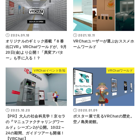
2024.09.18
2021.10.11
オリジナルのギミック搭載『８番
VRChatユーザーが選ぶおススメホ
出口VR』VRChatワールドが、9月
ームワールド
20日(金)より公開！「異変アバタ
ー」も手に入る！？
VRChatイベント告知
VRChatワールド
2025.10.20
2020.01.09
【PR】大人の社会科見学！京セラ
ポスター展で見るVRChatの歴史。
の『マニュファクチャリングワー
空ノ島美術館。
ルド』シーズン2が公開。10/22～
24の期間、ガイドツアーも開催！
【VRChat】