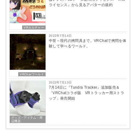
ライセンス』から見るアバターの規約
VRカルチャー
2022年7月14日
中世～現代の拷問具まで。VRChatで拷問を体
験して学べるワールド。
VRChatワールド
2022年7月13日
7月14日に『Tundra Tracker』追加販売＆
「VRChatコラボ版 VRトラッカー用ストラ
ップ」発売開始
グッズ・アイテム・周
辺機器