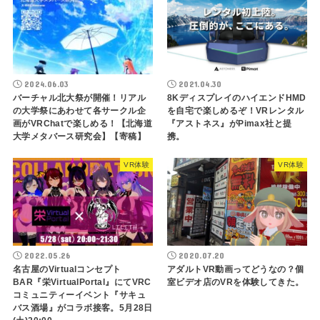
2024.06.03
2021.04.30
バーチャル北大祭が開催！リアル
8KディスプレイのハイエンドHMD
の大学祭にあわせて各サークル企
を自宅で楽しめるぞ！VRレンタル
画がVRChatで楽しめる！【北海道
『アストネス』がPimax社と提
大学メタバース研究会】【寄稿】
携。
VR体験
VR体験
2022.05.26
2020.07.20
名古屋のVirtualコンセプト
アダルトVR動画ってどうなの？個
BAR『栄VirtualPortal』にてVRC
室ビデオ店のVRを体験してきた。
コミュニティーイベント『サキュ
バス酒場』がコラボ接客。5月28日