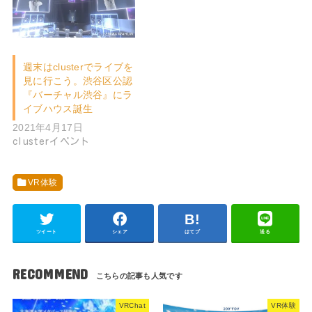
週末はclusterでライブを
見に行こう。渋谷区公認
『バーチャル渋谷』にラ
イブハウス誕生
2021年4月17日
clusterイベント
VR体験
ツイート
シェア
はてブ
送る
RECOMMEND
VRChat
VR体験