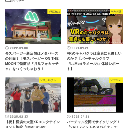
(土)20:00～
VRChat
VR体験
2022.09.08
2021.09.21
モスバーガー新店舗はメタバース
VRのキャバクラは童貞にも優しい
の月面？！モスバーガー ON THE
のか？【バーチャルクラブ
MOONで新商品『月見フォカッチ
『LaMer(ラメール)』体験レポー
ャ』をつくっちゃおう！
ト】
VRカルチャー
VRChat
2025.02.23
2023.04.26
【祝】横浜の大型XRエンタテイン
バーチャル空間でサイクリング！
メント施設『IMMERSIVE
『VRCフィットネスバイク』で、