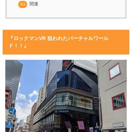
関連
3.1
『
ロックマンVR 狙われたバーチャルワール
ド！！
』