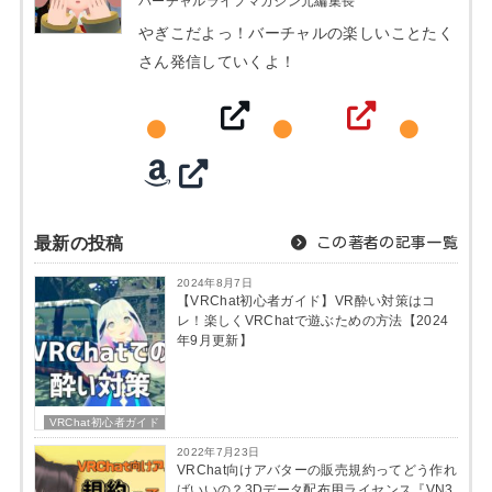
バーチャルライフマガジン元編集長
やぎこだよっ！バーチャルの楽しいことたく
さん発信していくよ！
最新の投稿
この著者の記事一覧
2024年8月7日
【VRChat初心者ガイド】VR酔い対策はコ
レ！楽しくVRChatで遊ぶための方法【2024
年9月更新】
VRChat初心者ガイド
2022年7月23日
VRChat向けアバターの販売規約ってどう作れ
ばいいの？3Dデータ配布用ライセンス『VN3