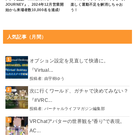
JOURNEY』、2024年12月営業開
楽しく運動不足を解消しちゃお
始から来場者数10,000名を達成!
う！
人気記事（月間）
オプション設定を見直して快適に。
『Virtual...
投稿者:
由宇樹ゆう
次に行くワールド、ガチャで決めてみない？
『#VRC...
投稿者:
バーチャルライフマガジン編集部
VRChatアバターの世界観を“香り”で表現。
AC...