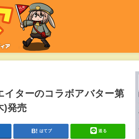
エイターのコラボアバター第
木)発売
はてブ
送る