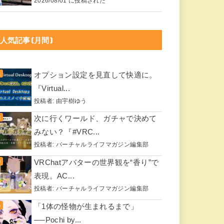
2026/08/01 に投稿された
人気記事(月間)
オプション設定を見直して快適に。
『Virtual...
投稿者:
由宇樹ゆう
次に行くワールド、ガチャで決めて
みない？『#VRC...
投稿者:
バーチャルライフマガジン編集部
VRChatアバターの世界観を“香り”で
表現。AC...
投稿者:
バーチャルライフマガジン編集部
「1体の怪物が生まれるまで」
──Pochi by...