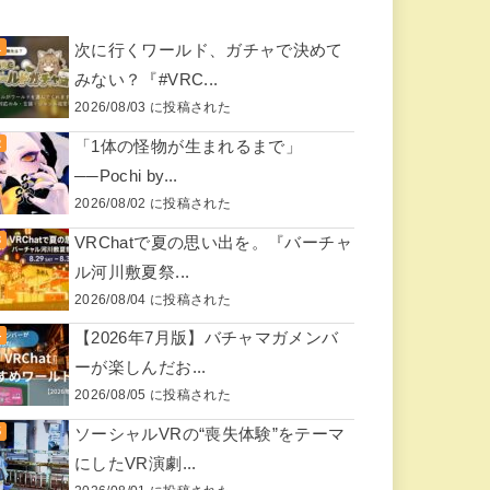
次に行くワールド、ガチャで決めて
みない？『#VRC...
2026/08/03 に投稿された
「1体の怪物が生まれるまで」
──Pochi by...
2026/08/02 に投稿された
VRChatで夏の思い出を。『バーチャ
ル河川敷夏祭...
2026/08/04 に投稿された
【2026年7月版】バチャマガメンバ
ーが楽しんだお...
2026/08/05 に投稿された
ソーシャルVRの“喪失体験”をテーマ
にしたVR演劇...