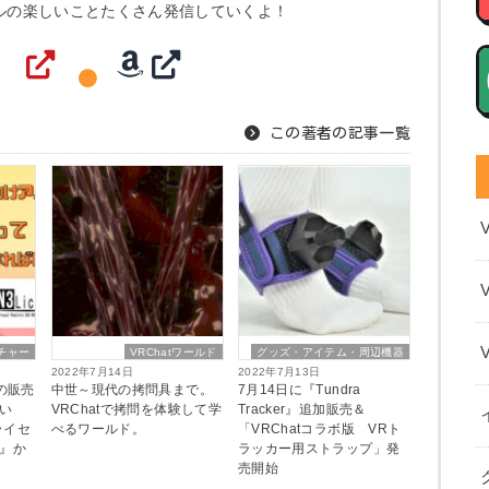
ルの楽しいことたくさん発信していくよ！
この著者の記事一覧
チャー
VRChatワールド
グッズ・アイテム・周辺機器
2022年7月14日
2022年7月13日
ーの販売
中世～現代の拷問具まで。
7月14日に『Tundra
い
VRChatで拷問を体験して学
Tracker』追加販売＆
ライセ
べるワールド。
「VRChatコラボ版 VRト
ス』か
ラッカー用ストラップ」発
売開始