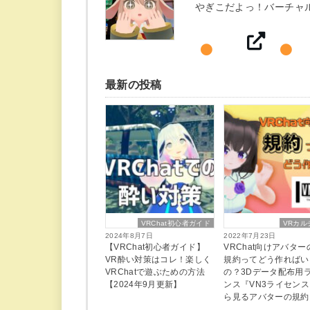
やぎこだよっ！バーチャ
最新の投稿
VRChat初心者ガイド
VRカル
2024年8月7日
2022年7月23日
【VRChat初心者ガイド】
VRChat向けアバタ
VR酔い対策はコレ！楽しく
規約ってどう作ればい
VRChatで遊ぶための方法
の？3Dデータ配布用
【2024年9月更新】
ンス『VN3ライセン
ら見るアバターの規約