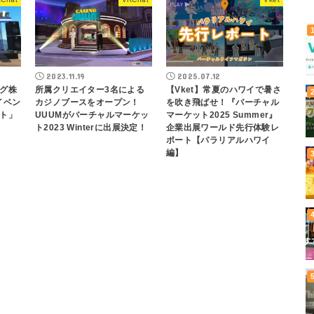
2023.11.19
2025.07.12
グ株
所属クリエイター3名による
【Vket】常夏のハワイで暑さ
イベン
カジノブースをオープン！
を吹き飛ばせ！『バーチャル
ト」
UUUMがバーチャルマーケッ
マーケット2025 Summer』
ト2023 Winterに出展決定！
企業出展ワールド先行体験レ
ポート【パラリアルハワイ
編】