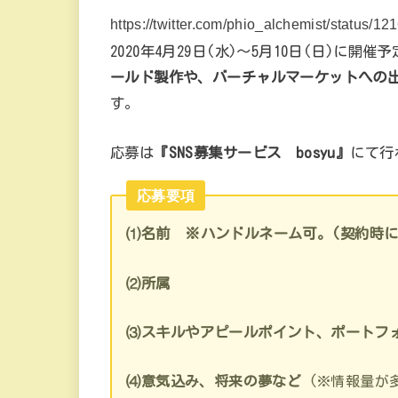
https://twitter.com/phio_alchemist/status
2020年4月29日(水)～5月10日(日)に
ールド製作や、バーチャルマーケットへの
す。
応募は
『SNS募集サービス bosyu』
にて行
応募要項
⑴名前 ※ハンドルネーム可。(契約時に
⑵所属
⑶スキルやアピールポイント、ポートフ
⑷意気込み、将来の夢など
(※情報量が