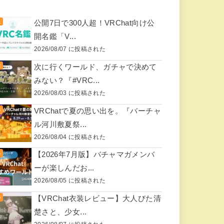
公開7日で300人超！VRChat向け公
開名鑑「V...
2026/08/07 に投稿された
次に行くワールド、ガチャで決めて
みない？『#VRC...
2026/08/03 に投稿された
VRChatで夏の思い出を。『バーチャ
ル河川敷夏祭...
2026/08/04 に投稿された
【2026年7月版】バチャマガメンバ
ーが楽しんだお...
2026/08/05 に投稿された
【VRChat衣装レビュー】大人びた清
楚さと、少女...