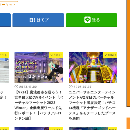
マーケット
はてブ
送る
ケット
VRChat
VRChat
2023.12.02
2023.07.07
ッ
【Vket】魔法都市を巡ろう！
ユニバーサルエンターテイン
予定！
世界最大級のVRイベント『バ
メントが2度目のバーチャル
ーチャルマーケット2023
マーケット出展決定！パチス
Winter』企業出展ワールド先
ロ機種「アナザーゴッドハー
行レポート！【パラリアルロ
デス」をモチーフしたブース
ンドン編】
を展開
Chat
VRChat
Vket