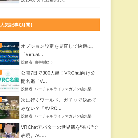
2026/08/07 に投稿された
人気記事(月間)
オプション設定を見直して快適に。
『Virtual...
投稿者:
由宇樹ゆう
公開7日で300人超！VRChat向け公
開名鑑「V...
投稿者:
バーチャルライフマガジン編集部
次に行くワールド、ガチャで決めて
みない？『#VRC...
投稿者:
バーチャルライフマガジン編集部
VRChatアバターの世界観を“香り”で
表現。AC...