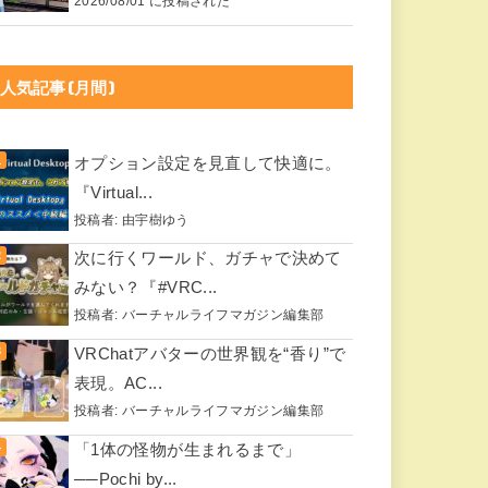
2026/08/01 に投稿された
人気記事(月間)
オプション設定を見直して快適に。
『Virtual...
投稿者:
由宇樹ゆう
次に行くワールド、ガチャで決めて
みない？『#VRC...
投稿者:
バーチャルライフマガジン編集部
VRChatアバターの世界観を“香り”で
表現。AC...
投稿者:
バーチャルライフマガジン編集部
「1体の怪物が生まれるまで」
──Pochi by...