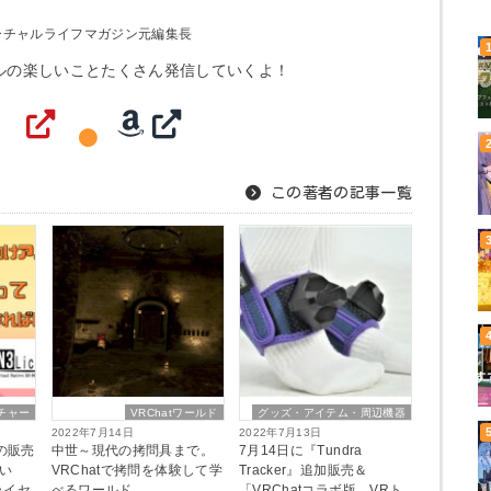
ーチャルライフマガジン元編集長
ルの楽しいことたくさん発信していくよ！
この著者の記事一覧
チャー
VRChatワールド
グッズ・アイテム・周辺機器
2022年7月14日
2022年7月13日
ーの販売
中世～現代の拷問具まで。
7月14日に『Tundra
い
VRChatで拷問を体験して学
Tracker』追加販売＆
ライセ
べるワールド。
「VRChatコラボ版 VRト