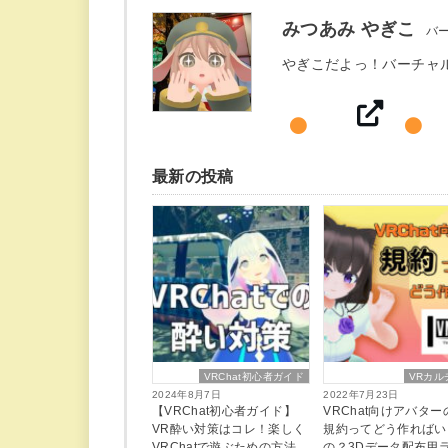
みつあみ やぎこ
バ
やぎこだよっ！バーチャ
最新の投稿
VRChat初心者ガイド
VRカル
2024年8月7日
2022年7月23日
【VRChat初心者ガイド】
VRChat向けアバタ
VR酔い対策はコレ！楽しく
規約ってどう作ればい
VRChatで遊ぶための方法
の？3Dデータ配布用