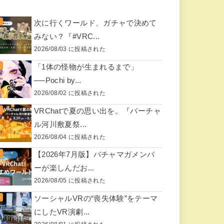
次に行くワールド、ガチャで決めて
みない？『#VRC...
2026/08/03 に投稿された
「1体の怪物が生まれるまで」
──Pochi by...
2026/08/02 に投稿された
VRChatで夏の思い出を。『バーチャ
ル河川敷夏祭...
2026/08/04 に投稿された
【2026年7月版】バチャマガメンバ
ーが楽しんだお...
2026/08/05 に投稿された
ソーシャルVRの“喪失体験”をテーマ
にしたVR演劇...