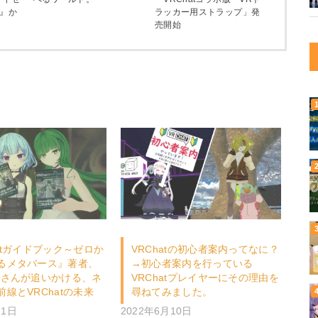
ス』か
ラッカー用ストラップ」発
売開始
atガイドブック～ゼロか
VRChatの初心者案内ってなに？
るメタバース』著者、
→初心者案内を行っている
*さんが追いかける、ネ
VRChatプレイヤーにその理由を
線とVRChatの未来
尋ねてみました。
11日
2022年6月10日