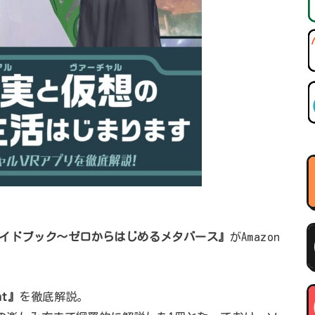
atガイドブック～ゼロからはじめるメタバース』
がAmazon
at』
を徹底解説。