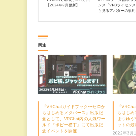
【2024年9月更新】
ンス『VN3ライセン
ら見るアバターの規約
関連
『VRChatガイドブック〜ゼロか
『VRCh
らはじめるメタバース』出版記
らはじめ
念として、VRChat内の人気ワー
まつゆう
ルド『ポピー横丁』にて出版記
ットの最前
念イベントを開催
2022年3月