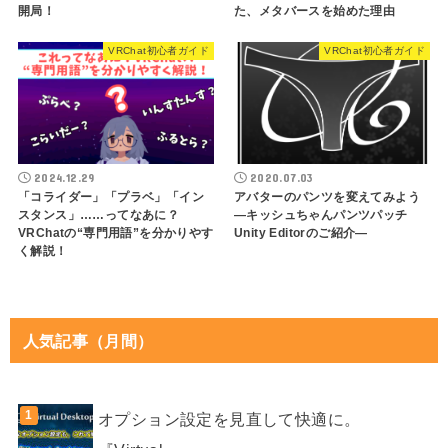
開局！
た、メタバースを始めた理由
VRChat初心者ガイド
VRChat初心者ガイド
2024.12.29
2020.07.03
「コライダー」「プラベ」「イン
アバターのパンツを変えてみよう
スタンス」……ってなあに？
―キッシュちゃんパンツパッチ
VRChatの“専門用語”を分かりやす
Unity Editorのご紹介―
く解説！
人気記事（月間）
オプション設定を見直して快適に。