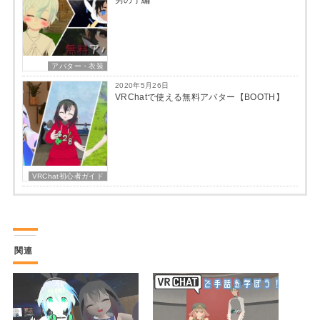
男の子編
アバター・衣装
2020年5月26日
VRChatで使える無料アバター【BOOTH】
VRChat初心者ガイド
関連