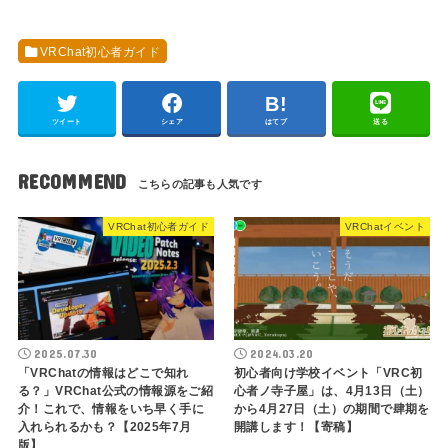
VRChat初心者ガイド
ツイート
シェア
はてブ
送る
RECOMMEND
VRChat初心者ガイド
VRChatイベント
2025.07.30
2024.03.20
「VRChatの情報はどこで知れ
初心者向け学校イベント「VRC初
る？」VRChat公式の情報源をご紹
心者ノ寺子屋」は、4月13日（土）
介！これで、情報をいち早く手に
から4月27日（土）の期間で肆期を
入れられるかも？【2025年7月
開講します！【寄稿】
版】