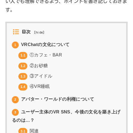
い人でも理解できるよう、ポイントを書き記しておきま
す。
目次
[
hide
]
VRChatの文化について
1
①カフェ・BAR
1.1
②お砂糖
1.2
③アイドル
1.3
④VR睡眠
1.4
アバター・ワールドの利権について
2
ユーザー主体のVR SNS、今後の文化を築き上げ
3
るのは…？
関連
3.1