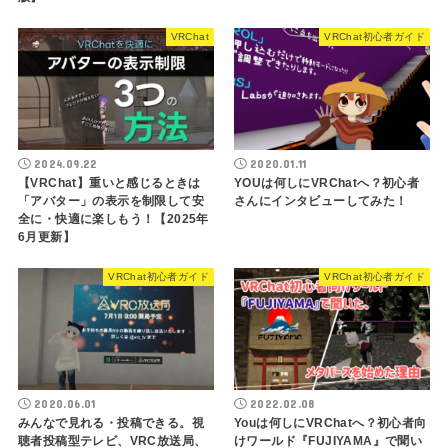
VRChat
VRChat初心者ガイド
2024.09.22
2020.01.11
【VRChat】重いと感じるときは
YOUは何しにVRChatへ？初心者
「アバター」の表示を制限して安
さんにインタビューしてみた！
全に・快適に楽しもう！【2025年
6月更新】
VRChat初心者ガイド
VRChat初心者ガイド
2020.06.01
2022.02.08
みんなで見れる・投稿できる。視
Youは何しにVRChatへ？初心者向
聴者投稿型テレビ、VRC放送局、
けワールド『FUJIYAMA』で聞い