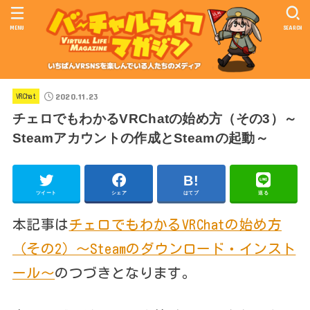
MENU
SEARCH
2020.11.23
VRChat
チェロでもわかるVRChatの始め方（その3）～
Steamアカウントの作成とSteamの起動～
ツイート
シェア
はてブ
送る
本記事は
チェロでもわかるVRChatの始め方
（その2）～Steamのダウンロード・インスト
ール～
のつづきとなります。