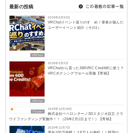
最新の投稿
この著者の記事一覧
2026年6月30日
VRChatイベント巡りのすゝめ！筆者が遊んだ
ユーザーイベント紹介（その1）
VRChat
2026年3月3日
VRChatから貰った399VRC Credit何に使う？
VRCボクシングでセール実施【寄稿】
VRChat
2025年12月18日
VTuber
株式会社ペペロンチーノ3Dスタジオ設立 クラ
ウドファンディング実施中！！（26年2月1日まで！）【寄稿】
2025年12月7日
賞金100万規模！？8万人が熱狂！！韓国の