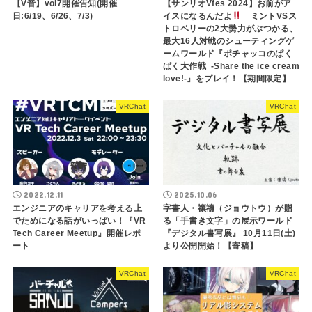
【V音】vol7開催告知(開催
【サンリオVfes 2024】お前がア
日:6/19、6/26、7/3)
イスになるんだよ
ミントVSス
トロベリーの2大勢力がぶつかる、
最大16人対戦のシューティングゲ
ームワールド『ポチャッコのぱく
ぱく大作戦 -Share the ice cream
love!-』をプレイ！【期間限定】
VRChat
VRChat
2022.12.11
2025.10.06
エンジニアのキャリアを考える上
字書人・禳禱（ジョウトウ）が贈
でためになる話がいっぱい！『VR
る「手書き文字」の展示ワールド
Tech Career Meetup』開催レポ
『デジタル書写展』 10月11日(土)
ート
より公開開始！【寄稿】
VRChat
VRChat