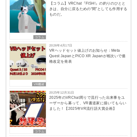
【コラム】VRChat『FISH!』の釣りのひとと
きは、自分に戻るための“間”としても作用する
ものだ。
コラム
2026年4月17日
VRヘッドセット値上げのお知らせ：Meta
Quest JapanとPICO XR Japanが相次いで価
格改定を発表
VR機材
2025年12月31日
2025年のVRChat周りで流行った出来事をユ
ーザーから募って、VR書道家に描いてもらい
ました！【2025年VR流行語大賞企画】
コラム