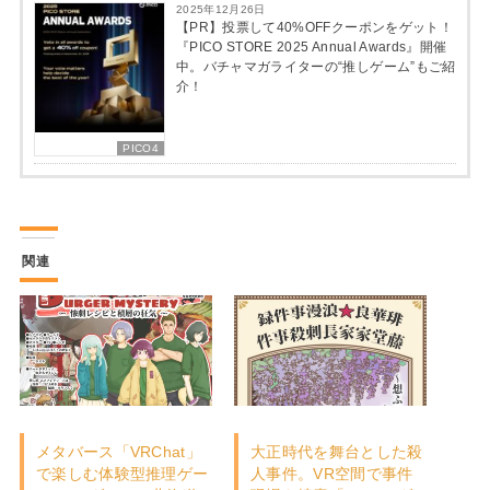
2025年12月26日
【PR】投票して40%OFFクーポンをゲット！
『PICO STORE 2025 Annual Awards』開催
中。バチャマガライターの“推しゲーム”もご紹
介！
PICO4
関連
メタバース「VRChat」
大正時代を舞台とした殺
で楽しむ体験型推理ゲー
人事件。VR空間で事件