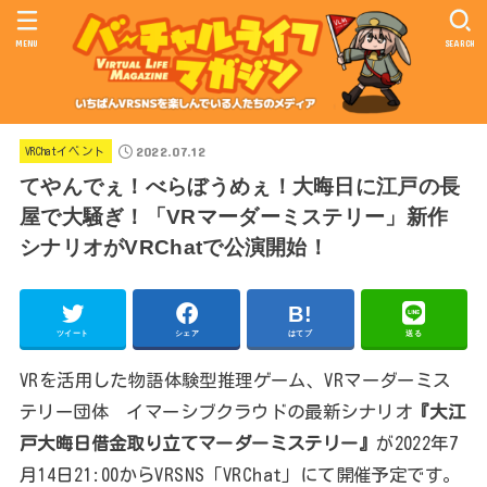
MENU
SEARCH
2022.07.12
VRChatイベント
てやんでぇ！べらぼうめぇ！大晦日に江戸の長
屋で大騒ぎ！「VRマーダーミステリー」新作
シナリオがVRChatで公演開始！
ツイート
シェア
はてブ
送る
VRを活用した物語体験型推理ゲーム、VRマーダーミス
テリー団体 イマーシブクラウドの最新シナリオ
『大江
戸大晦日借金取り立てマーダーミステリー』
が2022年7
月14日21:00からVRSNS「VRChat」にて開催予定です。