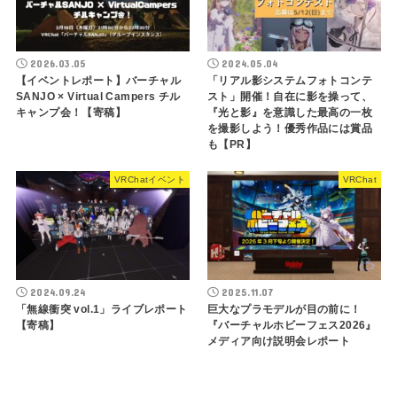
2026.03.05
2024.05.04
【イベントレポート】バーチャル
「リアル影システムフォトコンテ
SANJO × Virtual Campers チル
スト」開催！自在に影を操って、
キャンプ会！【寄稿】
『光と影』を意識した最高の一枚
を撮影しよう！優秀作品には賞品
も【PR】
VRChatイベント
VRChat
2024.09.24
2025.11.07
「無線衝突 vol.1」ライブレポート
巨大なプラモデルが目の前に！
【寄稿】
『バーチャルホビーフェス2026』
メディア向け説明会レポート