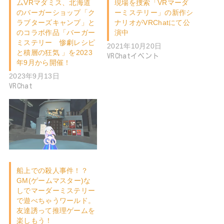
ムVRマダミス、北海道
現場を捜索「VRマーダ
のバーガーショップ「ク
ーミステリー」の新作シ
ラブターズキャンプ」と
ナリオがVRChatにて公
のコラボ作品「バーガー
演中
ミステリー 惨劇レシピ
2021年10月20日
と積層の狂気 」を2023
VRChatイベント
年9月から開催！
2023年9月13日
VRChat
船上での殺人事件！？
GM(ゲームマスター)な
しでマーダーミステリー
で遊べちゃうワールド。
友達誘って推理ゲームを
楽しもう！