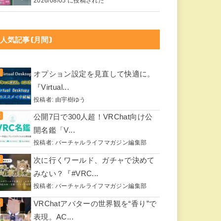
2026/08/05 に投稿された
人気記事(月間)
オプション設定を見直して快適に。
『Virtual...
投稿者:
由宇樹ゆう
公開7日で300人超！VRChat向け公
開名鑑「V...
投稿者:
バーチャルライフマガジン編集部
次に行くワールド、ガチャで決めて
みない？『#VRC...
投稿者:
バーチャルライフマガジン編集部
VRChatアバターの世界観を“香り”で
表現。AC...