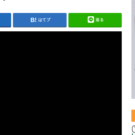
はてブ
送る