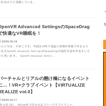
を広めようと活動している...
OpenVR Advanced SettingsのSpaceDrag
で快適なVR睡眠を！
2020.04.18
こんにちは、やぎこです。今回はVR内で自由に空間を移動できるよう
になるOpenVR Advanced SettingsのSpaceDragの設定方法をお伝えした
と思います。 OpenVR Advanced Settin...
バーチャルとリアルの懸け橋になるイベント
に…！VR×クラブイベント【VIRTUALIZE
REALIZE vol.0】
2020.04.17
4月22日(水)、VRChat内で行われるフリークラブイベント、