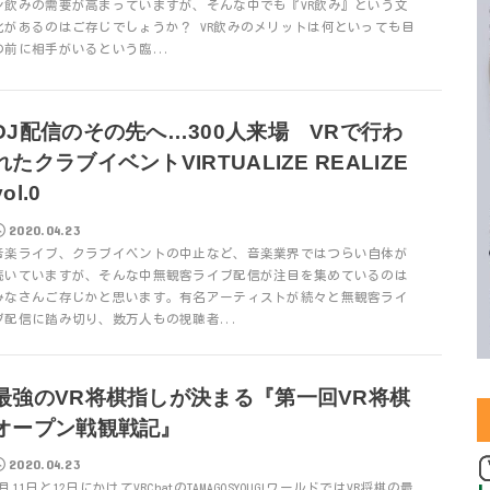
ン飲みの需要が高まっていますが、そんな中でも『VR飲み』という文
化があるのはご存じでしょうか？ VR飲みのメリットは何といっても目
の前に相手がいるという臨...
DJ配信のその先へ…300人来場 VRで行わ
れたクラブイベントVIRTUALIZE REALIZE
vol.0
2020.04.23
音楽ライブ、クラブイベントの中止など、音楽業界ではつらい自体が
続いていますが、そんな中無観客ライブ配信が注目を集めているのは
みなさんご存じかと思います。有名アーティストが続々と無観客ライ
ブ配信に踏み切り、数万人もの視聴者...
最強のVR将棋指しが決まる『第一回VR将棋
オープン戦観戦記』
2020.04.23
4月11日と12日にかけてVRChatのTAMAGOSYOUGIワールドではVR将棋の最