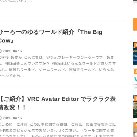
したいと思います...
ひーろーのゆるワールド紹介『The Big
Cow』
2020.04.13
ご挨拶 皆さん こんにちは。VRChatプレーヤーのひーろーです。皆さ
ん、VRChat楽しんでいますか？ VRChatはいろんなワールドがあります
よね。綺麗なワールド、ゲームワールド、謎解きワールド、いろんな
ワールドをめ...
【ご紹介】VRC Avatar Editor でラクラク表
情改変！！
2020.04.13
はじめに ご注意 この記事に関する質問、ご意見、加筆の提案等は記
事作成者のとらかんまでお問い合わせください。（ツールに関する質
問につきましては、私のわかる範囲での回答になります…力不足です