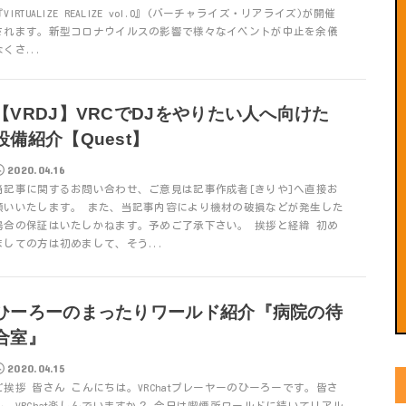
『VIRTUALIZE REALIZE vol.0』(バーチャライズ・リアライズ)が開催
されます。新型コロナウイルスの影響で様々なイベントが中止を余儀
なくさ...
【VRDJ】VRCでDJをやりたい人へ向けた
設備紹介【Quest】
2020.04.16
当記事に関するお問い合わせ、ご意見は記事作成者[きりや]へ直接お
願いいたします。 また、当記事内容により機材の破損などが発生した
場合の保証はいたしかねます。予めご了承下さい。 挨拶と経緯 初め
ましての方は初めまして、そう...
ひーろーのまったりワールド紹介『病院の待
合室』
2020.04.15
ご挨拶 皆さん こんにちは。VRChatプレーヤーのひーろーです。皆さ
ん、VRChat楽しんでいますか？ 今日は喫煙所ワールドに続いてリアル