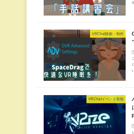
VRChat技術・制作
い
VRChatイベント告知