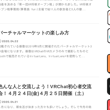
強者を決める「第一回VR将棋オープン戦」が開かれました。VR将棋オ
ープン戦事務局(事務長 Yuri)主催で総11人の参加者と5人の審...
バーチャルマーケットの楽しみ方
2020.04.22
掲載されている画像は2019年9月に開催されたバーチャルマーケット3
の会場になります。画像はVRChatのVRカメラのみで撮影したものと
oothで販売されているVirtualLens、VirtualLens+を使用して...
色んな人と交流しよう！VRChat初心者交流
会！４月２４日(金)４月２５日開催（土）
2020.04.21
４月になり、新生活が始まった方々も多いでしょう。そして今月の終