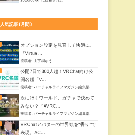
2026/08/07 に投稿された
人気記事(月間)
オプション設定を見直して快適に。
『Virtual...
投稿者:
由宇樹ゆう
公開7日で300人超！VRChat向け公
開名鑑「V...
投稿者:
バーチャルライフマガジン編集部
次に行くワールド、ガチャで決めて
みない？『#VRC...
投稿者:
バーチャルライフマガジン編集部
VRChatアバターの世界観を“香り”で
表現。AC...