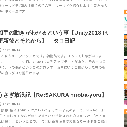
系ワールド第2弾の「病院の待合室」ワールドを紹介します！皆さん人
生の中で一度は大...
相手の動きがわかるという事【Unity2018 IK
更新後とそれから】 – タロ日記
2020.04.14
こんにちは、タロタナカです。初投稿です。よろしくおねがいしま
す。 ーーー 先日、VRChatに大型アップデートが来た。その一つの
中に、IKの更新というものがあって、簡単にいうと僕から見た時の相
手の動きがより滑らかになっ...
うさぎ放浪記【Re:SAKURA hiroba-yoru】
2020.04.14
ご挨拶 皆さまVRChatは楽しんでますかー？初めまして、Shade(しぇい
ど)と申しますなんだかんだすっかり季節は春を迎えました 「春と言
えば桜！」ということで、 今回は夜桜満開の素敵なワールドをご紹介