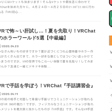
わりにはVケットも始まります！そんなVケットや新生活に合わせて
VRChatを始めた方々に、４月２４日～４月２５日の21:00~22:00に行わ
れる『VRC初心...
VRで怖～い肝試し…！夏を先取り！VRChat
のホラーワールド5選【中級編】
2020.04.20
みなさん怖いもの好きですか？夏が近づくにつれ心霊特番やホラー作
品がたくさん出てきて、ホラー好きな僕としてはついつい追っかけて
しまうのですが、VRの世界でもこわ～い体験で夏を先取り！してみま
せんか？友達と一緒にドキドキ体験...
VRで手話を学ぼう！VRChat『手話講習会』
2020.04.19
目の前の相手と対面して身振り手振りでコミュニケーションが取れる
のがVR SNSの魅力！ですが、フィジカルなコミュニケーションが取れ
るメリットを最大限に生かしたものが『VR手話』です。そんなVR手話