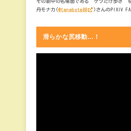
その劇中の名場面である“ケツだけ歩き”
丹モナカ(
@tanabota88
)さんのPIXIV
滑らかな尻移動…！