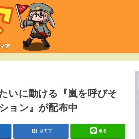
たいに動ける『嵐を呼びそ
ション』が配布中
はてブ
送る