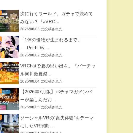
次に行くワールド、ガチャで決めて
みない？『#VRC...
2026/08/03 に投稿された
「1体の怪物が生まれるまで」
──Pochi by...
2026/08/02 に投稿された
VRChatで夏の思い出を。『バーチャ
ル河川敷夏祭...
2026/08/04 に投稿された
【2026年7月版】バチャマガメンバ
ーが楽しんだお...
2026/08/05 に投稿された
ソーシャルVRの“喪失体験”をテーマ
にしたVR演劇...