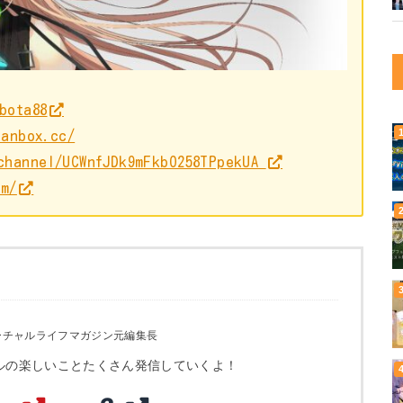
bota88
fanbox.cc/
/channel/UCWnfJDk9mFkbO258TPpekUA
pm/
ーチャルライフマガジン元編集長
ルの楽しいことたくさん発信していくよ！