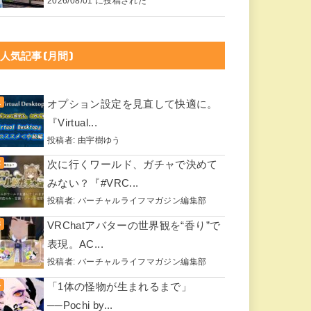
2026/08/01 に投稿された
人気記事(月間)
オプション設定を見直して快適に。
『Virtual...
投稿者:
由宇樹ゆう
次に行くワールド、ガチャで決めて
みない？『#VRC...
投稿者:
バーチャルライフマガジン編集部
VRChatアバターの世界観を“香り”で
表現。AC...
投稿者:
バーチャルライフマガジン編集部
「1体の怪物が生まれるまで」
──Pochi by...