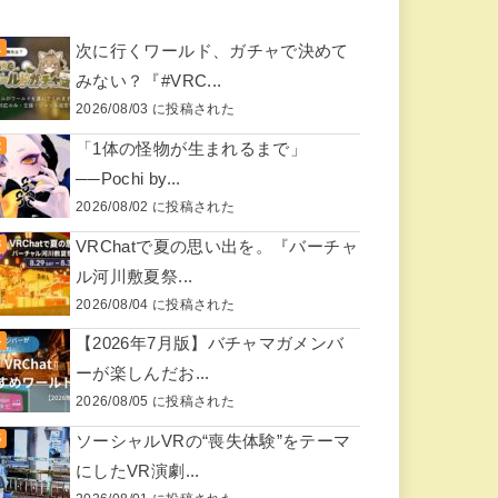
次に行くワールド、ガチャで決めて
みない？『#VRC...
2026/08/03 に投稿された
「1体の怪物が生まれるまで」
──Pochi by...
2026/08/02 に投稿された
VRChatで夏の思い出を。『バーチャ
ル河川敷夏祭...
2026/08/04 に投稿された
【2026年7月版】バチャマガメンバ
ーが楽しんだお...
2026/08/05 に投稿された
ソーシャルVRの“喪失体験”をテーマ
にしたVR演劇...