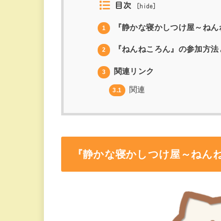
目次
[
hide
]
『静かな寝かしつけ屋～ねん
1
『ねんねころん』の参加方法
2
関連リンク
3
関連
3.1
『静かな寝かしつけ屋～ねん