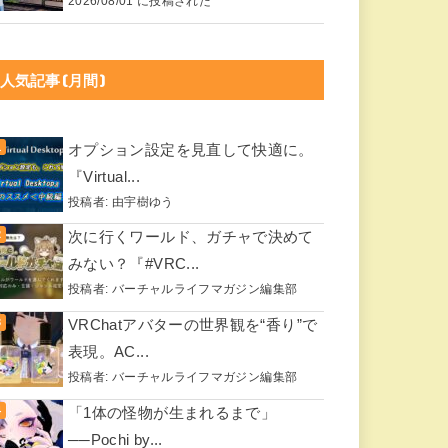
2026/08/01 に投稿された
人気記事(月間)
オプション設定を見直して快適に。
『Virtual...
投稿者:
由宇樹ゆう
次に行くワールド、ガチャで決めて
みない？『#VRC...
投稿者:
バーチャルライフマガジン編集部
VRChatアバターの世界観を“香り”で
表現。AC...
投稿者:
バーチャルライフマガジン編集部
「1体の怪物が生まれるまで」
──Pochi by...