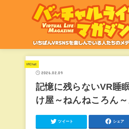
VRChat
2026.02.09
記憶に残らないVR睡
け屋～ねんねころん～
ツイート
シェア