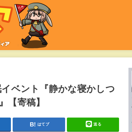
眠イベント『静かな寝かしつ
』【寄稿】
はてブ
送る