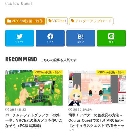
Oculus Quest
VRChat技術・制作
VRChat
アバターアップロード
ツイート
シェア
はてブ
送る
RECOMMEND
VRChat技術・制作
VRChat技術・制作
2021.11.23
2020.04.04
バーチャルフォトグラファーの第
簡単！アバターの色改変の方法～
一歩。VRChatの新カメラを使いこ
Oculus Questで楽しむVRChat～
なそう（PC版写真編）
【オキュラスクエストでVRチャッ