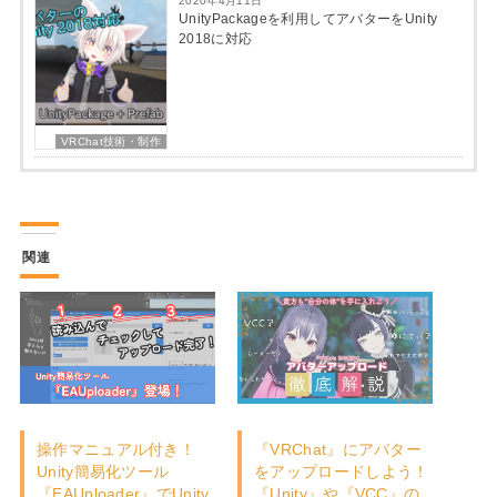
2020年4月11日
UnityPackageを利用してアバターをUnity
2018に対応
VRChat技術・制作
関連
操作マニュアル付き！
『VRChat』にアバター
Unity簡易化ツール
をアップロードしよう！
『EAUploader』でUnity
『Unity』や『VCC』の