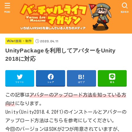
MENU
SEARCH
2020.04.11
VRChat技術・制作
UnityPackageを利用してアバターをUnity
2018に対応
ツイート
シェア
はてブ
送る
この記事は
アバターのアップロード方法を知っている方
向け
になります。
Unity(Unity2018.4.20f1)のインストールとアバターの
アップロード方法はこちらを参考にしてください。
今回のバージョンはSDKが2つが用意されていますが、