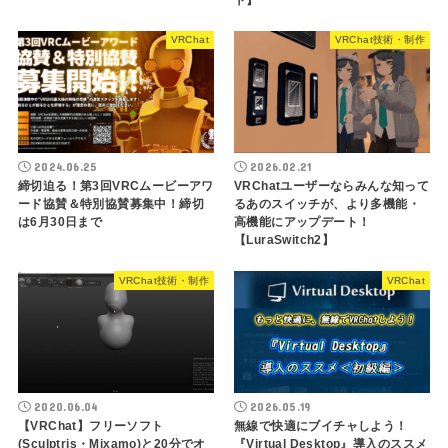
ト】
VRChat
VRChat技術・制作
2024.06.25
2026.02.21
締切迫る！第3回VRCムービーアワ
VRChatユーザーならみんな知って
ード協賛＆特別協賛募集中！締切
るあのスイッチが、より多機能・
は6月30日まで
高機能にアップデート！
【LuraSwitch2】
VRChat技術・制作
VRChat
2020.06.04
2026.05.19
【VRChat】フリーソフト
無線で快適にブイチャしよう！
(Sculptris・Mixamo)と20分でオ
『Virtual Desktop』導入のススメ