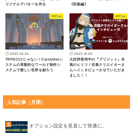
リジナルアバターを作る
《初級編》
VRChat
VRChat
2023.06.26
2023.10.20
TRPGだけじゃない！CatsUdonシ
大好評発売中の『ブリジット』衣
ステムの革新的なワールド制作シ
装のヒミツ！衣装クリエイターさ
ステムで新しい世界を創ろう
んへインタビューさせていただき
ました！！
人気記事（月間）
オプション設定を見直して快適に。