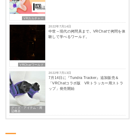
VRカルチャー
2022年7月14日
中世～現代の拷問具まで。VRChatで拷問を体
験して学べるワールド。
VRChatワールド
2022年7月13日
7月14日に『Tundra Tracker』追加販売＆
「VRChatコラボ版 VRトラッカー用ストラ
ップ」発売開始
グッズ・アイテム・周
辺機器