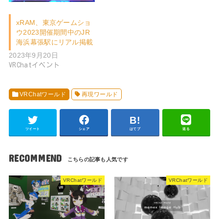
xRAM、東京ゲームショ
ウ2023開催期間中のJR
海浜幕張駅にリアル掲載
2023年9月20日
VRChatイベント
VRChatワールド
再現ワールド
ツイート
シェア
はてブ
送る
RECOMMEND
VRChatワールド
VRChatワールド