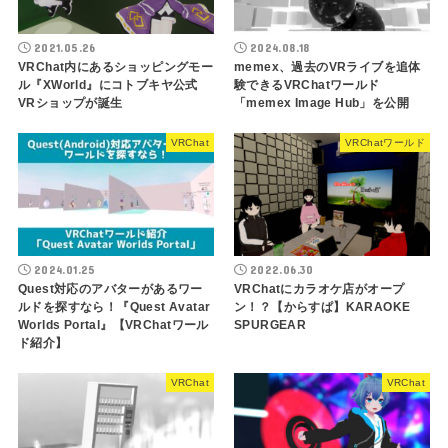
2021.05.26
2024.08.18
VRChat内にあるショッピングモー
memex、過去のVRライブを追体
ル『XWorld』にコトブキヤ公式
験できるVRChatワールド
VRショップが誕生
「memex Image Hub」を公開
VRChat
VRChatワールド
2024.01.25
2022.06.30
Quest対応のアバターがあるワー
VRChatにカラオケ店がオープ
ルドを探すなら！『Quest Avatar
ン！？【からすぱ】KARAOKE
Worlds Portal』【VRChatワール
SPURGEAR
ド紹介】
VRChat
VRChat