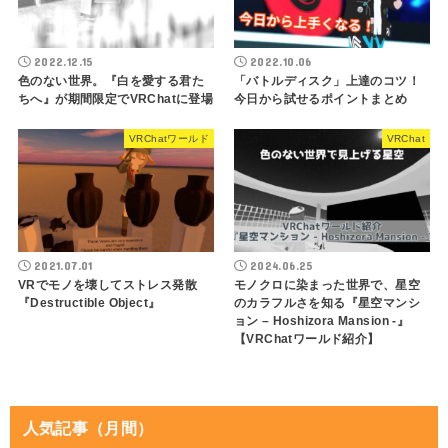
2022.12.15
2022.10.06
色のない世界。『白を愛する君た
「バトルディスク」上達のコツ！
ちへ』が期間限定でVRChatに登場
今日から試せるポイントまとめ
VRChatワールド
VRChat
2021.07.01
2024.06.25
VRでモノを壊してストレス発散
モノクロに染まった世界で、星空
『Destructible Object』
のカラフルさを知る『星空マンシ
ョン – Hoshizora Mansion -』
【VRChatワールド紹介】
人気記事（月間）