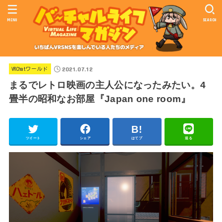
MENU
SEARCH
2021.07.12
VRChatワールド
まるでレトロ映画の主人公になったみたい。4
畳半の昭和なお部屋『Japan one room』
ツイート
シェア
はてブ
送る