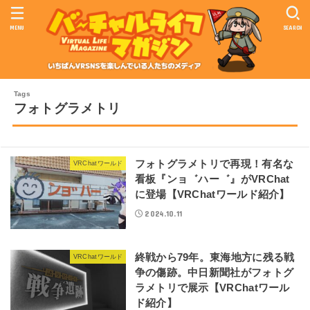
MENU
SEARCH
フォトグラメトリ
フォトグラメトリで再現！有名な
VRChatワールド
看板『ンョ゛ハー゛』がVRChat
に登場【VRChatワールド紹介】
2024.10.11
終戦から79年。東海地方に残る戦
VRChatワールド
争の傷跡。中日新聞社がフォトグ
ラメトリで展示【VRChatワール
ド紹介】