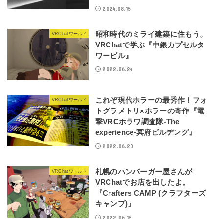
2024.08.15
昭和時代のミライ建築に住もう。
VRChatワールド
VRChatで学ぶ『中銀カプセルタ
ワービル』
2022.06.24
これぞ現代ホラーの最秀作！フォ
VRChatワールド
トグラメトリ×ホラーの奇作『電
撃VRCホラワ調査隊-The
experience-冥府ビルヂング』
2022.06.20
札幌のハンバーガー屋さんが
VRChatワールド
VRChatでお店を出したよ。
『Crafters CAMP (クラフターズ
キャンプ)』
2022.06.15