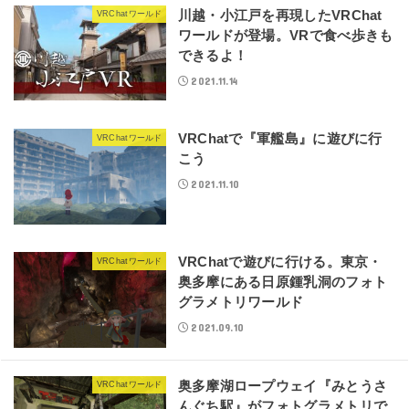
川越・小江戸を再現したVRChat
VRChatワールド
ワールドが登場。VRで食べ歩きも
できるよ！
2021.11.14
VRChatで『軍艦島』に遊びに行
VRChatワールド
こう
2021.11.10
VRChatで遊びに行ける。東京・
VRChatワールド
奥多摩にある日原鍾乳洞のフォト
グラメトリワールド
2021.09.10
奥多摩湖ロープウェイ『みとうさ
VRChatワールド
んぐち駅』がフォトグラメトリで