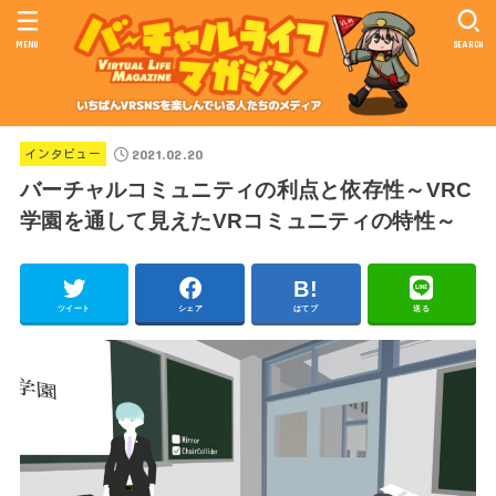
MENU
SEARCH
2021.02.20
インタビュー
バーチャルコミュニティの利点と依存性～VRC
学園を通して見えたVRコミュニティの特性～
ツイート
シェア
はてブ
送る