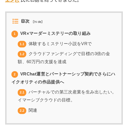
目次
[
hide
]
VR×マーダーミステリーの取り組み
1
体験するミステリー小説をVRで
1.1
クラウドファンディングで目標の3倍の金
1.2
額、60万円の支援を達成
VRChat運営とパートナーシップ契約でさらにハ
2
イクオリティの作品提供へ
バーチャルでの第三次産業を生み出したい。
2.1
イマーシブクラウドの目標。
関連
2.2