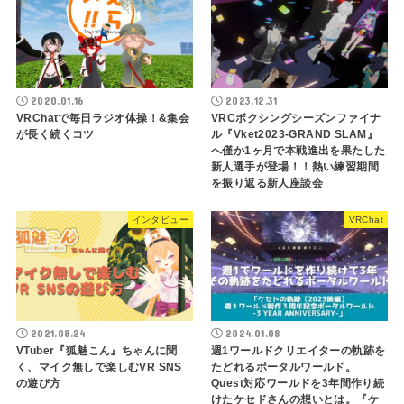
2020.01.16
2023.12.31
VRChatで毎日ラジオ体操！&集会
VRCボクシングシーズンファイナ
が長く続くコツ
ル『Vket2023-GRAND SLAM』
へ僅か1ヶ月で本戦進出を果たした
新人選手が登場！！熱い練習期間
を振り返る新人座談会
インタビュー
VRChat
2021.08.24
2024.01.08
VTuber『狐魅こん』ちゃんに聞
週1ワールドクリエイターの軌跡を
く、マイク無しで楽しむVR SNS
たどれるポータルワールド。
の遊び方
Quest対応ワールドを3年間作り続
けたケセドさんの想いとは。『ケ