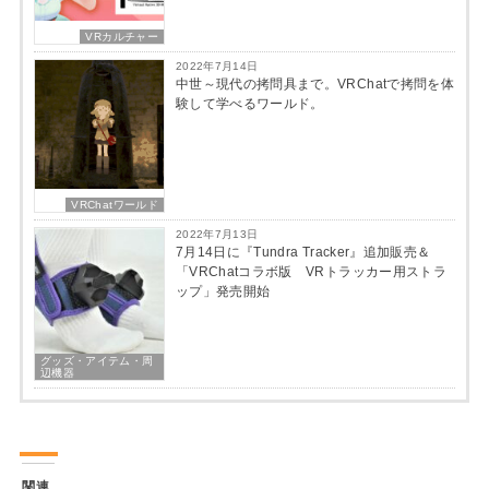
VRカルチャー
2022年7月14日
中世～現代の拷問具まで。VRChatで拷問を体
験して学べるワールド。
VRChatワールド
2022年7月13日
7月14日に『Tundra Tracker』追加販売＆
「VRChatコラボ版 VRトラッカー用ストラ
ップ」発売開始
グッズ・アイテム・周
辺機器
関連