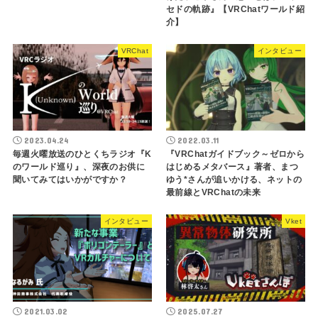
セドの軌跡』【VRChatワールド紹
介】
VRChat
インタビュー
2023.04.24
2022.03.11
毎週火曜放送のひとくちラジオ『K
『VRChatガイドブック～ゼロから
のワールド巡り』、深夜のお供に
はじめるメタバース』著者、まつ
聞いてみてはいかがですか？
ゆう*さんが追いかける、ネットの
最前線とVRChatの未来
インタビュー
Vket
2021.03.02
2025.07.27