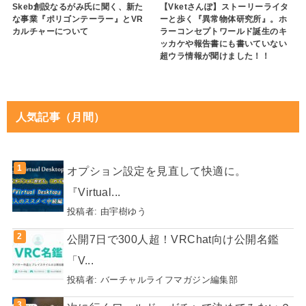
Skeb創設なるがみ氏に聞く、新た
【Vketさんぽ】ストーリーライタ
な事業『ポリゴンテーラー』とVR
ーと歩く『異常物体研究所』。ホ
カルチャーについて
ラーコンセプトワールド誕生のキ
ッカケや報告書にも書いていない
超ウラ情報が聞けました！！
人気記事（月間）
オプション設定を見直して快適に。
『Virtual...
投稿者:
由宇樹ゆう
公開7日で300人超！VRChat向け公開名鑑
「V...
投稿者:
バーチャルライフマガジン編集部